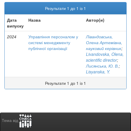
Результати 1 до 1 із 1
Дата
Назва
Автор(и)
випуску
2024
Управління персоналом у
Лівандовська,
системі менеджменту
Олена Артемівна,
публічної організації
науковий керівник
;
Livandovska, Olena,
scientific director
;
Лисянська, Ю. В.
;
Lisyanska, Y.
Результати 1 до 1 із 1
Тема від