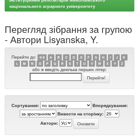
національного аграрного університету
Перегляд зібрання за групою
- Автори Lisyanska, Y.
Перейти до:
0-9
A
B
C
D
E
F
G
H
I
J
K
L
M
N
O
P
Q
R
S
T
U
V
W
X
Y
Z
або ж введіть декілька перших літер:
Сортування:
Впорядкування:
Вивести на сторінку:
Автори: