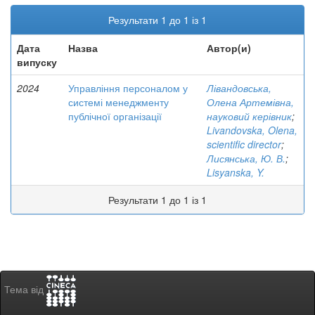
Результати 1 до 1 із 1
Дата
Назва
Автор(и)
випуску
2024
Управління персоналом у
Лівандовська,
системі менеджменту
Олена Артемівна,
публічної організації
науковий керівник
;
Livandovska, Olena,
scientific director
;
Лисянська, Ю. В.
;
Lisyanska, Y.
Результати 1 до 1 із 1
Тема від