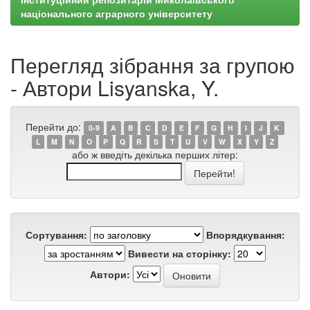
національного аграрного університету
Перегляд зібрання за групою
- Автори Lisyanska, Y.
Перейти до:
0-9
A
B
C
D
E
F
G
H
I
J
K
L
M
N
O
P
Q
R
S
T
U
V
W
X
Y
Z
або ж введіть декілька перших літер:
Сортування:
Впорядкування:
Вивести на сторінку:
Автори: