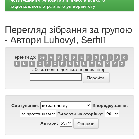
національного аграрного університету
Перегляд зібрання за групою
- Автори Luhovyi, Serhii
Перейти до:
0-9
A
B
C
D
E
F
G
H
I
J
K
L
M
N
O
P
Q
R
S
T
U
V
W
X
Y
Z
або ж введіть декілька перших літер:
Сортування:
Впорядкування:
Вивести на сторінку:
Автори: