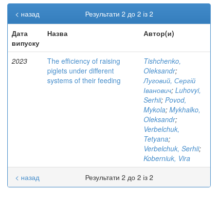
< назад
Результати 2 до 2 із 2
Дата
Назва
Автор(и)
випуску
2023
The efficiency of raising
Tishchenko,
piglets under different
Oleksandr
;
systems of their feeding
Луговий, Сергій
Іванович
;
Luhovyi,
Serhii
;
Povod,
Mykola
;
Mykhalko,
Oleksandr
;
Verbelchuk,
Tetyana
;
Verbelchuk, Serhii
;
Koberniuk, Vira
< назад
Результати 2 до 2 із 2