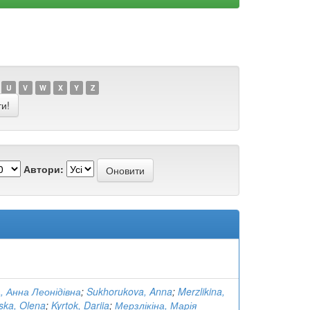
U
V
W
X
Y
Z
Автори:
, Анна Леонідівна
;
Sukhorukova, Anna
;
Merzlikina,
ska, Olena
;
Kyrtok, Dariia
;
Мерзлікіна, Марія