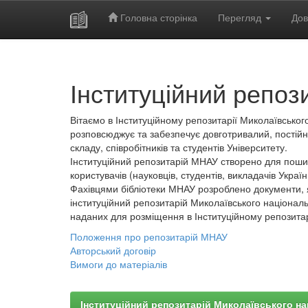
Головна сторінка
Перегляд
Дов
Skip
navigation
Інституційний репоз
Вітаємо в Інституційному репозитарії Миколаївського
розповсюджує та забезпечує довготривалий, постійн
складу, співробітників та студентів Університету.
Інституційний репозитарій МНАУ створено для пошир
користувачів (науковців, студентів, викладачів України
Фахівцями бібліотеки МНАУ розроблено документи, 
інституційний репозитарій Миколаївського національ
наданих для розміщення в Інституційному репозита
Положення про репозитарій МНАУ
Авторський договір
Вимоги до матеріалів
Інституційний репозитарій Миколаївського на