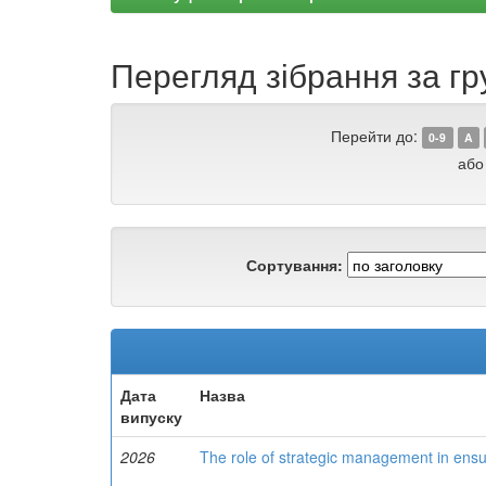
Перегляд зібрання за гру
Перейти до:
0-9
A
або
Сортування:
Дата
Назва
випуску
2026
The role of strategic management in ensu