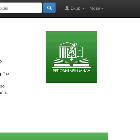
Вхід:
Мова
о
ії їх
про
лів,