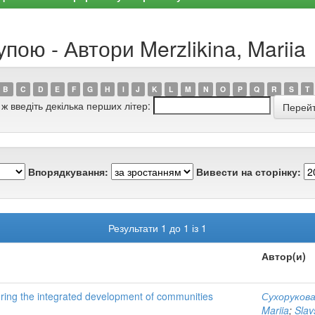
пою - Автори Merzlikina, Mariia
B
C
D
E
F
G
H
I
J
K
L
M
N
O
P
Q
R
S
T
 ж введіть декілька перших літер:
Впорядкування:
Вивести на сторінку:
Результати 1 до 1 із 1
Автор(и)
ring the integrated development of communities
Сухорукова
Mariia
;
Slav