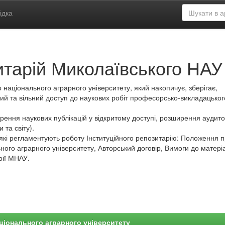
ідка
итарій Миколаївського НАУ
 національного аграрного університету, який накопичує, зберігає,
ий та вільний доступ до наукових робіт професорсько-викладацьког
ення наукових публікацій у відкритому доступі, розширення аудитор
 та світу).
які регламентують роботу Інституційного репозитарію: Положення 
ного аграрного університету, Авторський договір, Вимоги до матеріа
рії МНАУ.
ціонального аграрного університету