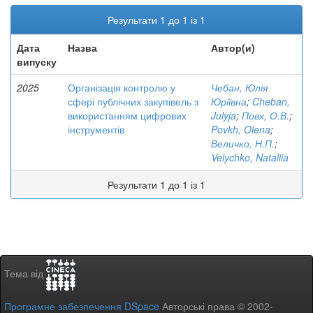
Результати 1 до 1 із 1
Дата
Назва
Автор(и)
випуску
2025
Організація контролю у
Чебан, Юлія
сфері публічних закупівель з
Юріївна
;
Cheban,
використанням цифрових
Julyja
;
Повх, О.В.
;
інструментів
Povkh, Olena
;
Величко, Н.П.
;
Velychko, Nataliia
Результати 1 до 1 із 1
Тема від
Програмне забезпечення DSpace
Авторські права © 2002-