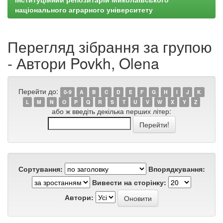
національного аграрного університету
Перегляд зібрання за групою
- Автори Povkh, Olena
Перейти до:
0-9
A
B
C
D
E
F
G
H
I
J
K
L
M
N
O
P
Q
R
S
T
U
V
W
X
Y
Z
або ж введіть декілька перших літер:
Сортування:
Впорядкування:
Вивести на сторінку:
Автори: