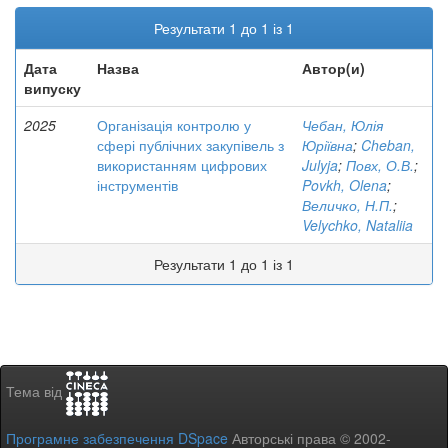
Результати 1 до 1 із 1
Дата
Назва
Автор(и)
випуску
2025
Організація контролю у
Чебан, Юлія
сфері публічних закупівель з
Юріївна
;
Cheban,
використанням цифрових
Julyja
;
Повх, О.В.
;
інструментів
Povkh, Olena
;
Величко, Н.П.
;
Velychko, Nataliia
Результати 1 до 1 із 1
Тема від
Програмне забезпечення DSpace
Авторські права © 2002-