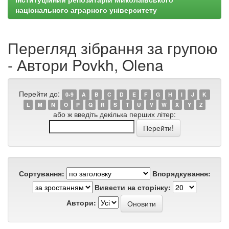
національного аграрного університету
Перегляд зібрання за групою
- Автори Povkh, Olena
Перейти до:
0-9
A
B
C
D
E
F
G
H
I
J
K
L
M
N
O
P
Q
R
S
T
U
V
W
X
Y
Z
або ж введіть декілька перших літер:
Сортування:
Впорядкування:
Вивести на сторінку:
Автори: