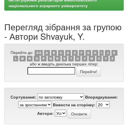
національного аграрного університету
Перегляд зібрання за групою
- Автори Shvayuk, Y.
Перейти до:
0-9
A
B
C
D
E
F
G
H
I
J
K
L
M
N
O
P
Q
R
S
T
U
V
W
X
Y
Z
або ж введіть декілька перших літер:
Сортування:
Впорядкування:
Вивести на сторінку:
Автори: