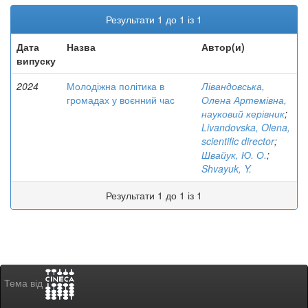
Результати 1 до 1 із 1
Дата
Назва
Автор(и)
випуску
2024
Молодіжна політика в
Лівандовська,
громадах у воєнний час
Олена Артемівна,
науковий керівник
;
Livandovska, Olena,
scientific director
;
Швайук, Ю. О.
;
Shvayuk, Y.
Результати 1 до 1 із 1
Тема від