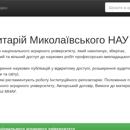
ідка
итарій Миколаївського НАУ
 національного аграрного університету, який накопичує, зберігає,
ий та вільний доступ до наукових робіт професорсько-викладацьког
ення наукових публікацій у відкритому доступі, розширення аудитор
 та світу).
які регламентують роботу Інституційного репозитарію: Положення 
ного аграрного університету, Авторський договір, Вимоги до матеріа
рії МНАУ.
ціонального аграрного університету