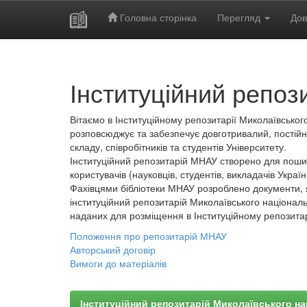
Головна сторінка
Перегляд
Дов
Skip
navigation
Інституційний репоз
Вітаємо в Інституційному репозитарії Миколаївського
розповсюджує та забезпечує довготривалий, постійн
складу, співробітників та студентів Університету.
Інституційний репозитарій МНАУ створено для пошир
користувачів (науковців, студентів, викладачів України
Фахівцями бібліотеки МНАУ розроблено документи, 
інституційний репозитарій Миколаївського національ
наданих для розміщення в Інституційному репозита
Положення про репозитарій МНАУ
Авторський договір
Вимоги до матеріалів
Інституційний репозитарій Миколаївського на