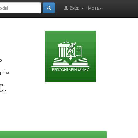
Вхід:
Мова
о
ії їх
про
лів,