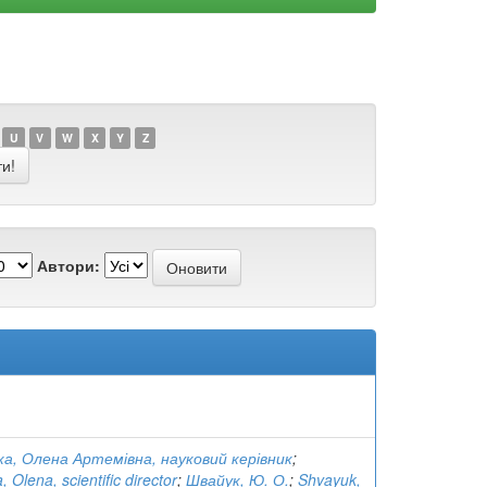
U
V
W
X
Y
Z
Автори:
ка, Олена Артемівна, науковий керівник
;
 Olena, scientific director
;
Швайук, Ю. О.
;
Shvayuk,