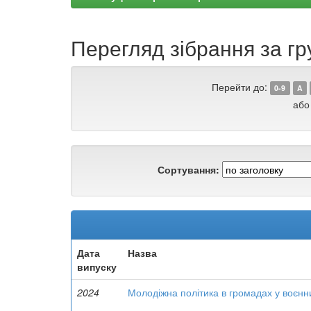
Перегляд зібрання за гр
Перейти до:
0-9
A
або
Сортування:
Дата
Назва
випуску
2024
Молодіжна політика в громадах у воєнн