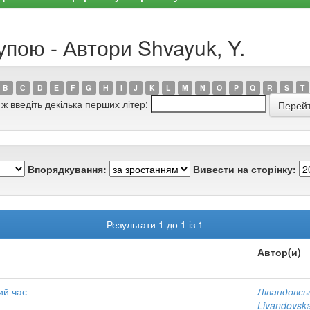
упою - Автори Shvayuk, Y.
B
C
D
E
F
G
H
I
J
K
L
M
N
O
P
Q
R
S
T
 ж введіть декілька перших літер:
Впорядкування:
Вивести на сторінку:
Результати 1 до 1 із 1
Автор(и)
ий час
Лівандовсь
Livandovska,