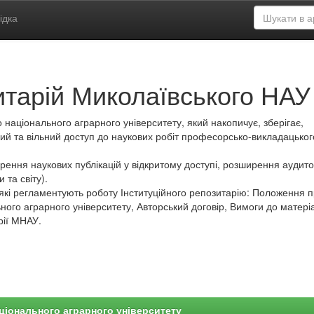
ідка
итарій Миколаївського НАУ
 національного аграрного університету, який накопичує, зберігає,
ий та вільний доступ до наукових робіт професорсько-викладацьког
ення наукових публікацій у відкритому доступі, розширення аудитор
 та світу).
які регламентують роботу Інституційного репозитарію: Положення 
ного аграрного університету, Авторський договір, Вимоги до матеріа
рії МНАУ.
ціонального аграрного університету