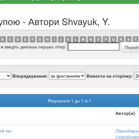
упою - Автори Shvayuk, Y.
B
C
D
E
F
G
H
I
J
K
L
M
N
O
P
Q
R
S
T
 ж введіть декілька перших літер:
Впорядкування:
Вивести на сторінку:
Результати 1 до 1 із 1
Автор(и)
ий час
Лівандовсь
Livandovska,