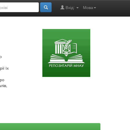
Вхід:
Мова
о
ії їх
про
лів,