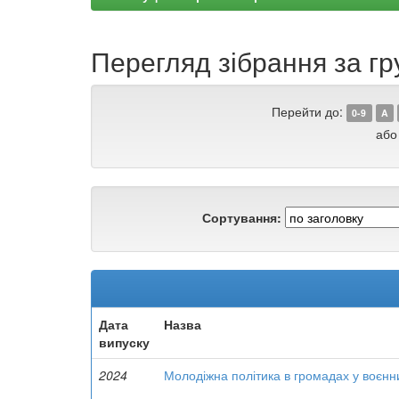
Перегляд зібрання за гр
Перейти до:
0-9
A
або
Сортування:
Дата
Назва
випуску
2024
Молодіжна політика в громадах у воєнн