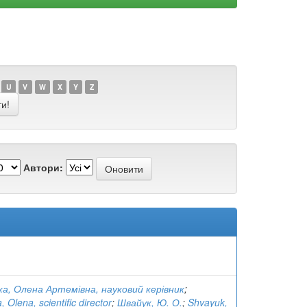
U
V
W
X
Y
Z
Автори:
ка, Олена Артемівна, науковий керівник
;
 Olena, scientific director
;
Швайук, Ю. О.
;
Shvayuk,