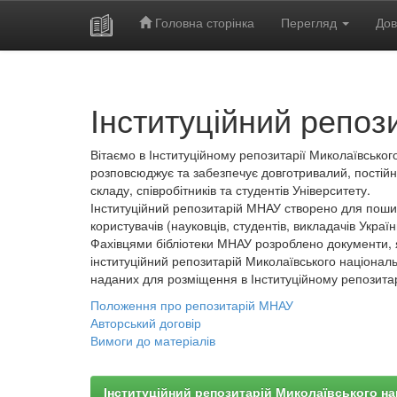
Головна сторінка
Перегляд
Дов
Skip
navigation
Інституційний репоз
Вітаємо в Інституційному репозитарії Миколаївського
розповсюджує та забезпечує довготривалий, постійн
складу, співробітників та студентів Університету.
Інституційний репозитарій МНАУ створено для пошир
користувачів (науковців, студентів, викладачів України
Фахівцями бібліотеки МНАУ розроблено документи, 
інституційний репозитарій Миколаївського національ
наданих для розміщення в Інституційному репозита
Положення про репозитарій МНАУ
Авторський договір
Вимоги до матеріалів
Інституційний репозитарій Миколаївського на