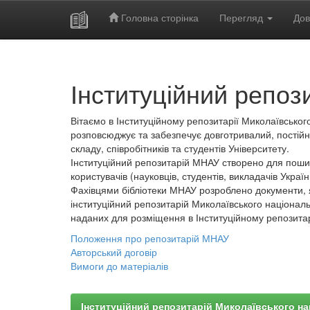
Головна сторінка
Перегляд
Дов
Skip
navigation
Інституційний репоз
Вітаємо в Інституційному репозитарії Миколаївського
розповсюджує та забезпечує довготривалий, постійн
складу, співробітників та студентів Університету.
Інституційний репозитарій МНАУ створено для пошир
користувачів (науковців, студентів, викладачів України
Фахівцями бібліотеки МНАУ розроблено документи, 
інституційний репозитарій Миколаївського національ
наданих для розміщення в Інституційному репозита
Положення про репозитарій МНАУ
Авторський договір
Вимоги до матеріалів
Інституційний репозитарій Миколаївського на