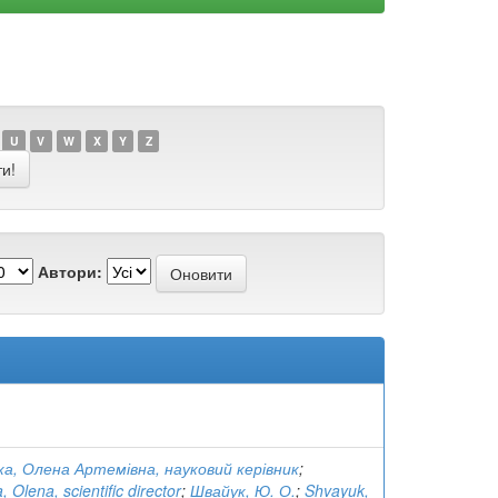
U
V
W
X
Y
Z
Автори:
ка, Олена Артемівна, науковий керівник
;
 Olena, scientific director
;
Швайук, Ю. О.
;
Shvayuk,