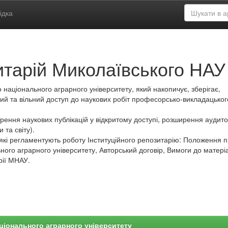
ідка
итарій Миколаївського НАУ
 національного аграрного університету, який накопичує, зберігає,
ий та вільний доступ до наукових робіт професорсько-викладацьког
ення наукових публікацій у відкритому доступі, розширення аудитор
 та світу).
які регламентують роботу Інституційного репозитарію: Положення 
ного аграрного університету, Авторський договір, Вимоги до матеріа
рії МНАУ.
ціонального аграрного університету