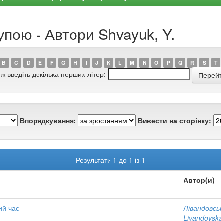
упою - Автори Shvayuk, Y.
B
C
D
E
F
G
H
I
J
K
L
M
N
O
P
Q
R
S
T
 ж введіть декілька перших літер:
Впорядкування:
Вивести на сторінку:
Результати 1 до 1 із 1
Автор(и)
ий час
Лівандовсь
Livandovska,