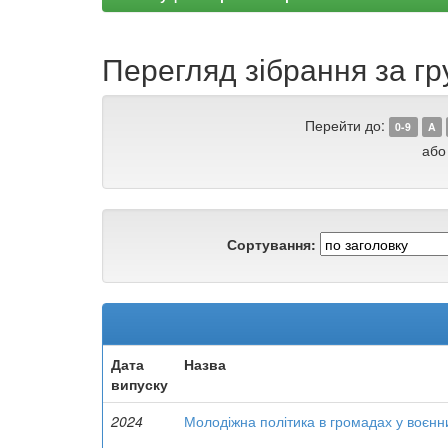
Перегляд зібрання за гр
Перейти до:
0-9
A
або
Сортування:
Дата
Назва
випуску
2024
Молодіжна політика в громадах у воєнн