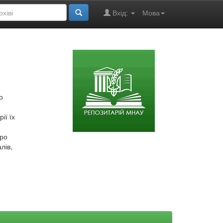
Вхід:
Мова
о
ії їх
про
лів,