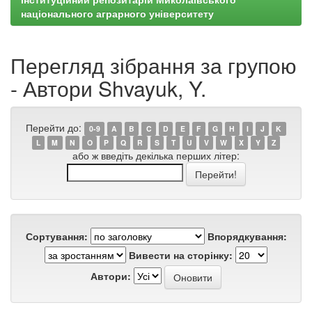
національного аграрного університету
Перегляд зібрання за групою
- Автори Shvayuk, Y.
Перейти до:
0-9
A
B
C
D
E
F
G
H
I
J
K
L
M
N
O
P
Q
R
S
T
U
V
W
X
Y
Z
або ж введіть декілька перших літер:
Сортування:
Впорядкування:
Вивести на сторінку:
Автори: