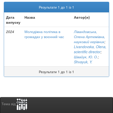
Результати 1 до 1 із 1
Дата
Назва
Автор(и)
випуску
2024
Молодіжна політика в
Лівандовська,
громадах у воєнний час
Олена Артемівна,
науковий керівник
;
Livandovska, Olena,
scientific director
;
Швайук, Ю. О.
;
Shvayuk, Y.
Результати 1 до 1 із 1
Тема від