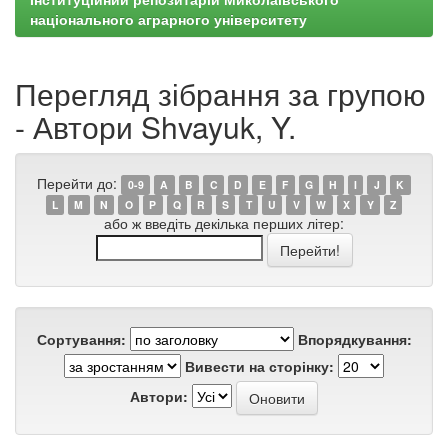
національного аграрного університету
Перегляд зібрання за групою
- Автори Shvayuk, Y.
Перейти до:
0-9
A
B
C
D
E
F
G
H
I
J
K
L
M
N
O
P
Q
R
S
T
U
V
W
X
Y
Z
або ж введіть декілька перших літер:
Сортування:
Впорядкування:
Вивести на сторінку:
Автори: