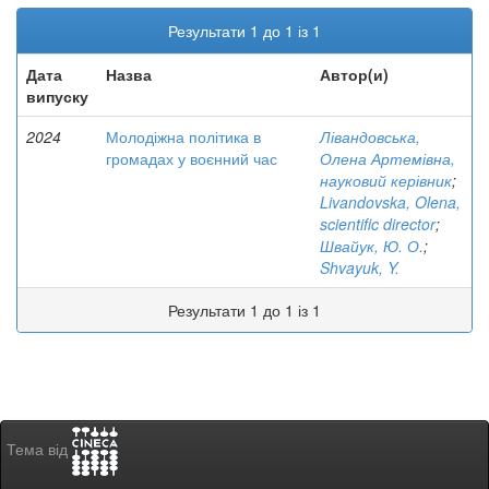
Результати 1 до 1 із 1
Дата
Назва
Автор(и)
випуску
2024
Молодіжна політика в
Лівандовська,
громадах у воєнний час
Олена Артемівна,
науковий керівник
;
Livandovska, Olena,
scientific director
;
Швайук, Ю. О.
;
Shvayuk, Y.
Результати 1 до 1 із 1
Тема від