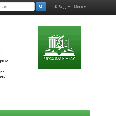
Вхід:
Мова
о
ії їх
про
лів,