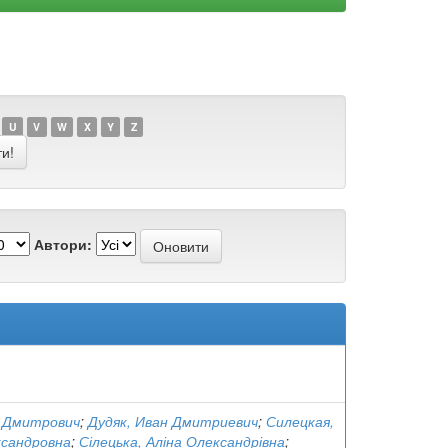
U
V
W
X
Y
Z
Автори:
н Дмитрович
;
Дудяк, Иван Дмитриевич
;
Силецкая,
ксандровна
;
Сілецька, Аліна Олександрівна
;