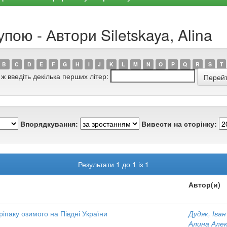
пою - Автори Siletskaya, Alina
B
C
D
E
F
G
H
I
J
K
L
M
N
O
P
Q
R
S
T
 ж введіть декілька перших літер:
Впорядкування:
Вивести на сторінку:
Результати 1 до 1 із 1
Автор(и)
 ріпаку озимого на Півдні України
Дудяк, Іва
Алина Але