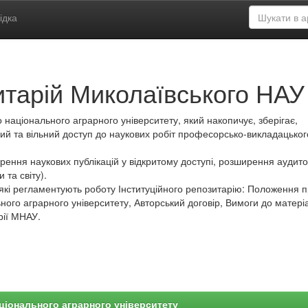
ідка
итарій Миколаївського НАУ
 національного аграрного університету, який накопичує, зберігає,
ий та вільний доступ до наукових робіт професорсько-викладацьког
ення наукових публікацій у відкритому доступі, розширення аудитор
 та світу).
які регламентують роботу Інституційного репозитарію: Положення 
ного аграрного університету, Авторський договір, Вимоги до матеріа
рії МНАУ.
ціонального аграрного університету