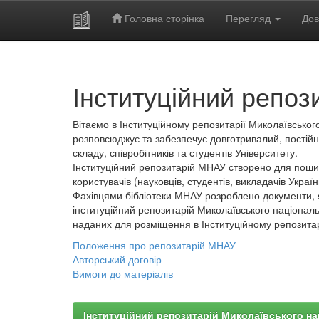
Головна сторінка
Перегляд
Дов
Skip
navigation
Інституційний репоз
Вітаємо в Інституційному репозитарії Миколаївського
розповсюджує та забезпечує довготривалий, постійн
складу, співробітників та студентів Університету.
Інституційний репозитарій МНАУ створено для пошир
користувачів (науковців, студентів, викладачів України
Фахівцями бібліотеки МНАУ розроблено документи, 
інституційний репозитарій Миколаївського національ
наданих для розміщення в Інституційному репозита
Положення про репозитарій МНАУ
Авторський договір
Вимоги до матеріалів
Інституційний репозитарій Миколаївського на