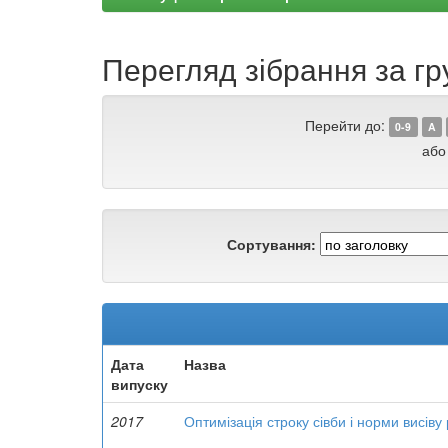
Перегляд зібрання за гру
Перейти до:
0-9
A
або
Сортування:
Дата
Назва
випуску
2017
Оптимізація строку сівби і норми висіву