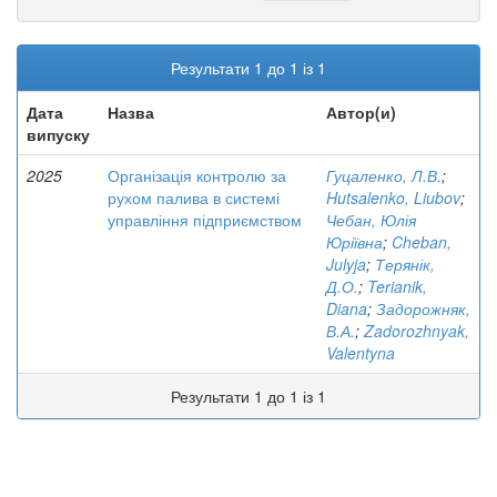
Результати 1 до 1 із 1
Дата
Назва
Автор(и)
випуску
2025
Організація контролю за
Гуцаленко, Л.В.
;
рухом палива в системі
Hutsalenko, Liubov
;
управління підприємством
Чебан, Юлія
Юріївна
;
Cheban,
Julyja
;
Терянік,
Д.О.
;
Terianik,
Diana
;
Задорожняк,
В.А.
;
Zadorozhnyak,
Valentyna
Результати 1 до 1 із 1