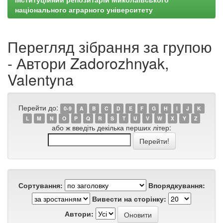
національного аграрного університету
Перегляд зібрання за групою
- Автори Zadorozhnyak,
Valentyna
Перейти до:
0-9
A
B
C
D
E
F
G
H
I
J
K
L
M
N
O
P
Q
R
S
T
U
V
W
X
Y
Z
або ж введіть декілька перших літер:
Сортування:
Впорядкування:
Вивести на сторінку:
Автори: