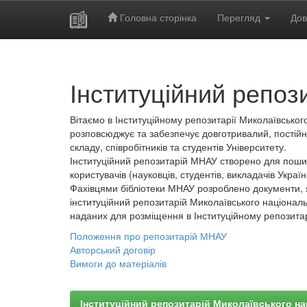
Головна сторінка
Перегляд
Дов
Skip
navigation
Інституційний репоз
Вітаємо в Інституційному репозитарії Миколаївського
розповсюджує та забезпечує довготривалий, постійн
складу, співробітників та студентів Університету.
Інституційний репозитарій МНАУ створено для пошир
користувачів (науковців, студентів, викладачів України
Фахівцями бібліотеки МНАУ розроблено документи, 
інституційний репозитарій Миколаївського національ
наданих для розміщення в Інституційному репозита
Положення про репозитарій МНАУ
Авторський договір
Вимоги до матеріалів
Інституційний репозитарій Миколаївського на