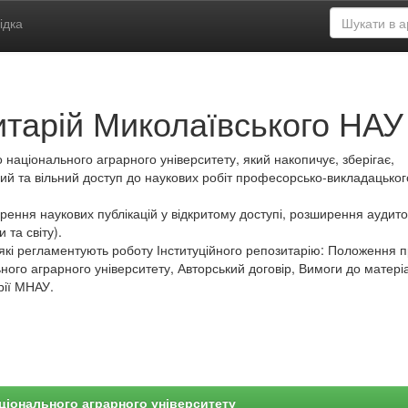
ідка
итарій Миколаївського НАУ
 національного аграрного університету, який накопичує, зберігає,
ий та вільний доступ до наукових робіт професорсько-викладацьког
ення наукових публікацій у відкритому доступі, розширення аудитор
 та світу).
які регламентують роботу Інституційного репозитарію: Положення 
ного аграрного університету, Авторський договір, Вимоги до матеріа
рії МНАУ.
ціонального аграрного університету