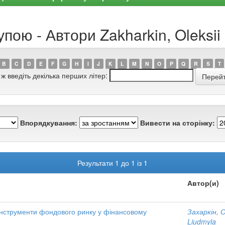
пою - Автори Zakharkin, Oleksii
B
C
D
E
F
G
H
I
J
K
L
M
N
O
P
Q
R
S
T
 ж введіть декілька перших літер:
Впорядкування:
Вивести на сторінку:
Результати 1 до 1 із 1
Автор(и)
 інструменти фондового ринку у фінансовому
Захаркін, 
Liudmyla