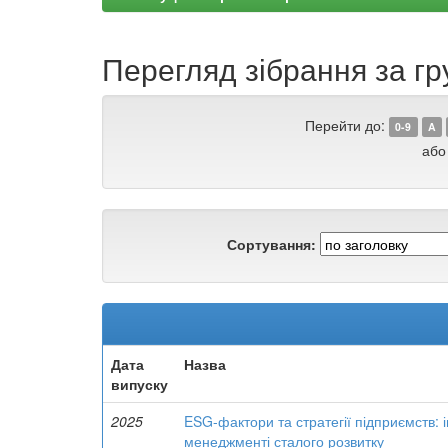
Перегляд зібрання за гру
Перейти до:
0-9
A
або
Сортування:
Дата
Назва
випуску
2025
ESG-фактори та стратегії підприємств:
менеджменті сталого розвитку