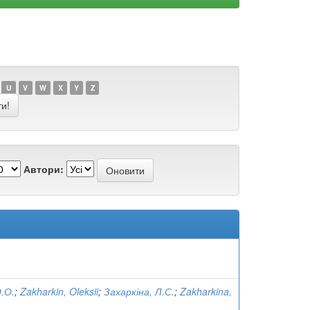
U
V
W
X
Y
Z
Автори:
О.О.
;
Zakharkin, Oleksii
;
Захаркіна, Л.С.
;
Zakharkina,