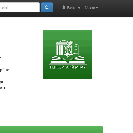
Вхід:
Мова
о
ії їх
про
лів,