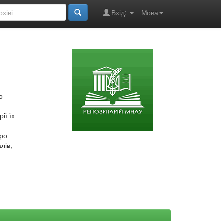
Вхід:
Мова
о
ії їх
про
лів,