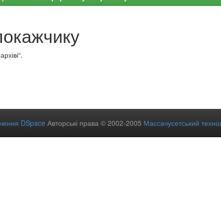
покажчику
рхіві“.
ечення DSpace
Авторські права © 2002-2005
Массачусетський технол