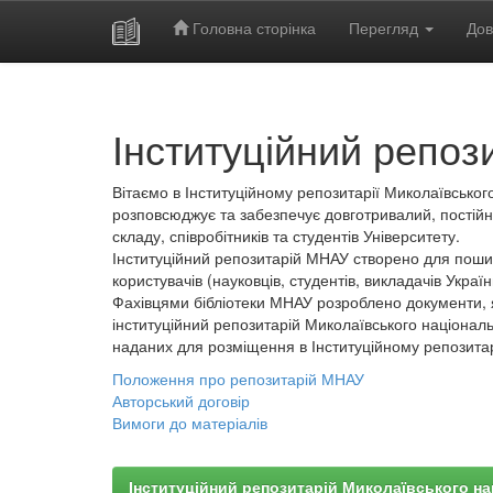
Головна сторінка
Перегляд
Дов
Skip
navigation
Інституційний репоз
Вітаємо в Інституційному репозитарії Миколаївського
розповсюджує та забезпечує довготривалий, постійн
складу, співробітників та студентів Університету.
Інституційний репозитарій МНАУ створено для пошир
користувачів (науковців, студентів, викладачів України
Фахівцями бібліотеки МНАУ розроблено документи, 
інституційний репозитарій Миколаївського національ
наданих для розміщення в Інституційному репозита
Положення про репозитарій МНАУ
Авторський договір
Вимоги до матеріалів
Інституційний репозитарій Миколаївського на