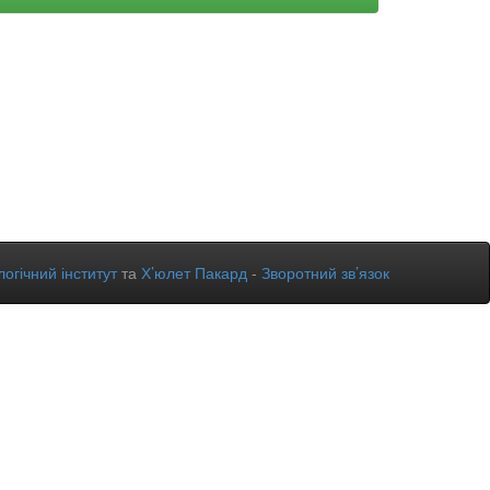
огічний інститут
та
Х’юлет Пакард
-
Зворотний зв’язок