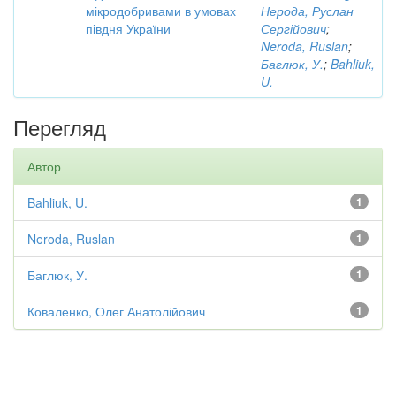
мікродобривами в умовах
Нерода, Руслан
півдня України
Сергійович
;
Neroda, Ruslan
;
Баглюк, У.
;
Bahliuk,
U.
Перегляд
Автор
Bahliuk, U.
1
Neroda, Ruslan
1
Баглюк, У.
1
Коваленко, Олег Анатолійович
1