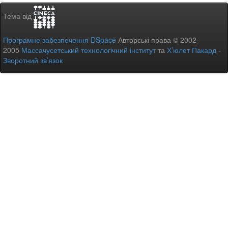
Тема від
Програмне забезпечення DSpace
Авторські права © 2002-
2005
Массачусетський технологічний інститут
та
Х’юлет Пакард
-
Зворотний зв’язок