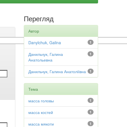
Перегляд
Автор
Danylchuk, Galina
1
Данильчук, Галина
1
Анатольевна
Данильчук, Галина Анатоліївна
1
Тема
масса головы
1
масса костей
1
масса мякоти
1