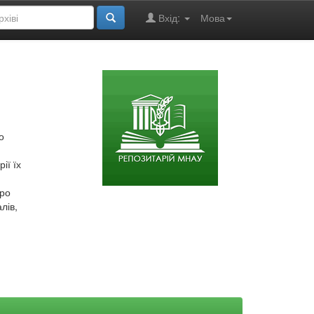
Вхід:
Мова
о
ії їх
про
лів,