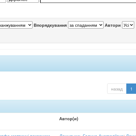
Впорядкування
Автори
назад
1
Автор(и)
морфо-метричні показники
Данильчук, Галина Анатоліївна
;
Дани