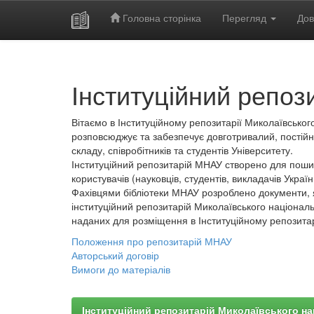
Головна сторінка
Перегляд
Дов
Skip
navigation
Інституційний репоз
Вітаємо в Інституційному репозитарії Миколаївського
розповсюджує та забезпечує довготривалий, постійн
складу, співробітників та студентів Університету.
Інституційний репозитарій МНАУ створено для пошир
користувачів (науковців, студентів, викладачів України
Фахівцями бібліотеки МНАУ розроблено документи, 
інституційний репозитарій Миколаївського національ
наданих для розміщення в Інституційному репозита
Положення про репозитарій МНАУ
Авторський договір
Вимоги до матеріалів
Інституційний репозитарій Миколаївського на