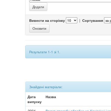
Вивести на сторінку
|
Сортування
Результати 1-1 зі 1.
Знайдені матеріали:
Дата
Назва
випуску
2004
Вплив способу обробки на біохімічні і 