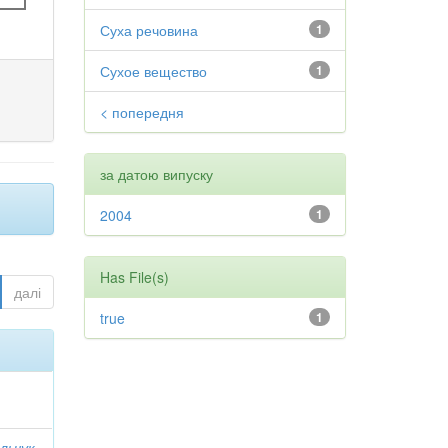
Суха речовина
1
Сухое вещество
1
< попередня
за датою випуску
2004
1
Has File(s)
далі
true
1
льчук,