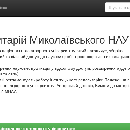
ідка
итарій Миколаївського НАУ
 національного аграрного університету, який накопичує, зберігає,
ий та вільний доступ до наукових робіт професорсько-викладацьког
ення наукових публікацій у відкритому доступі, розширення аудитор
 та світу).
які регламентують роботу Інституційного репозитарію: Положення 
ного аграрного університету, Авторський договір, Вимоги до матеріа
рії МНАУ.
ціонального аграрного університету