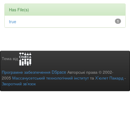
Has File(s)
true
1
Тема від
Програмне забезпечення DSpace
Авторські права © 2002-
2005
Массачусетський технологічний інститут
та
Х’юлет Пакард
-
Зворотний зв’язок