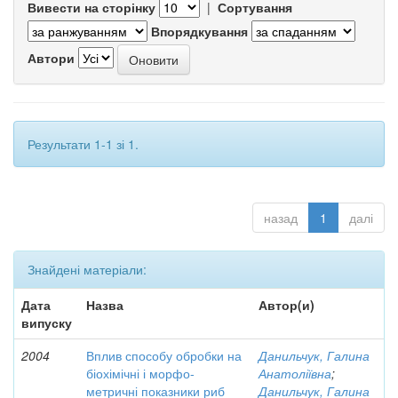
Вивести на сторінку
|
Сортування
Впорядкування
Автори
Результати 1-1 зі 1.
назад
1
далі
Знайдені матеріали:
Дата
Назва
Автор(и)
випуску
2004
Вплив способу обробки на
Данильчук, Галина
біохімічні і морфо-
Анатоліївна
;
метричні показники риб
Данильчук, Галина