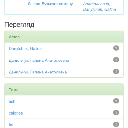
Дніпро-Бузького лиману
Анатольевна
;
Danylchuk, Galina
Перегляд
Автор
Danylchuk, Galina
1
Данильчук, Галина Анатольевна
1
Данильчук, Галина Анатоліївна
1
Тема
ash
1
calories
1
fat
1