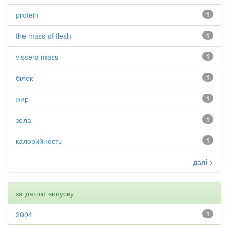
protein
1
the mass of flesh
1
viscera mass
1
білок
1
жир
1
зола
1
калорийность
1
далі >
за датою випуску
2004
1