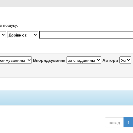
в пошуку.
Впорядкування
Автори
назад
1