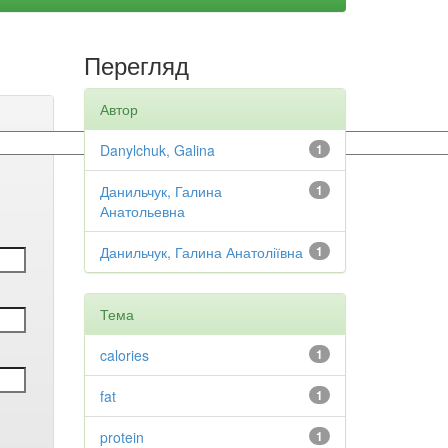
Перегляд
Автор
Danylchuk, Galina
1
Данильчук, Галина
1
Анатольевна
Данильчук, Галина Анатоліївна
1
Тема
calories
1
fat
1
protein
1