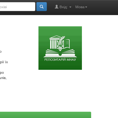
Вхід:
Мова
о
ії їх
про
лів,