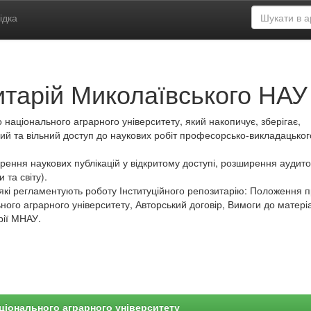
ідка
итарій Миколаївського НАУ
 національного аграрного університету, який накопичує, зберігає,
ий та вільний доступ до наукових робіт професорсько-викладацьког
ення наукових публікацій у відкритому доступі, розширення аудитор
 та світу).
які регламентують роботу Інституційного репозитарію: Положення 
ного аграрного університету, Авторський договір, Вимоги до матеріа
рії МНАУ.
ціонального аграрного університету