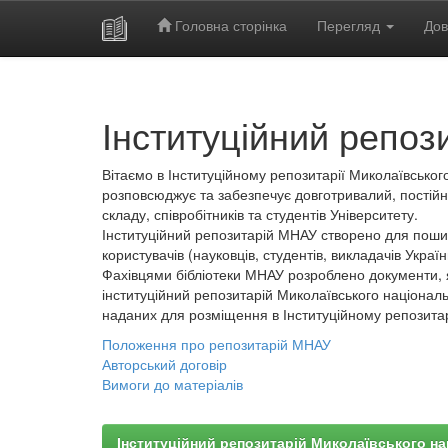
Головна сторінка
Перегляд
Дов
Skip
navigation
Інституційний репоз
Вітаємо в Інституційному репозитарії Миколаївського
розповсюджує та забезпечує довготривалий, постійн
складу, співробітників та студентів Університету.
Інституційний репозитарій МНАУ створено для пошир
користувачів (науковців, студентів, викладачів України
Фахівцями бібліотеки МНАУ розроблено документи, 
інституційний репозитарій Миколаївського національ
наданих для розміщення в Інституційному репозита
Положення про репозитарій МНАУ
Авторський договір
Вимоги до матеріалів
Інституційний репозитарій Миколаївського на