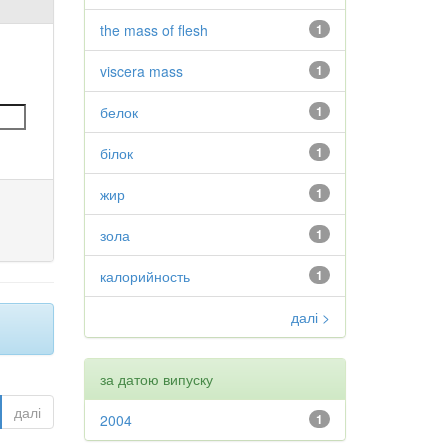
the mass of flesh
1
viscera mass
1
белок
1
білок
1
жир
1
зола
1
калорийность
1
далі >
за датою випуску
далі
2004
1