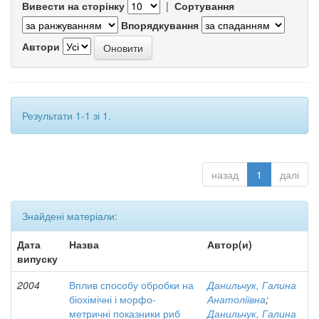
Вивести на сторінку
|
Сортування
Впорядкування
Автори
Результати 1-1 зі 1.
назад
1
далі
Знайдені матеріали:
Дата
Назва
Автор(и)
випуску
2004
Вплив способу обробки на
Данильчук, Галина
біохімічні і морфо-
Анатоліївна
;
метричні показники риб
Данильчук, Галина