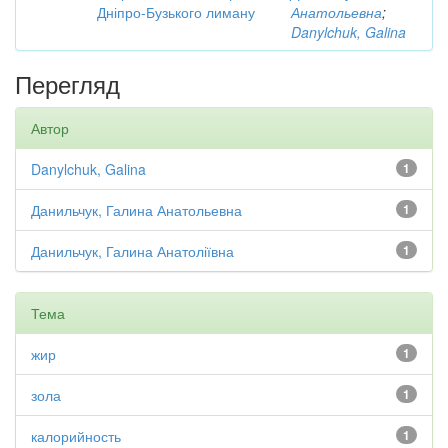
Дніпро-Бузького лиману
Анатольевна
;
Danylchuk, Galina
Перегляд
Автор
Danylchuk, Galina
1
Данильчук, Галина Анатольевна
1
Данильчук, Галина Анатоліївна
1
Тема
жир
1
зола
1
калорийность
1