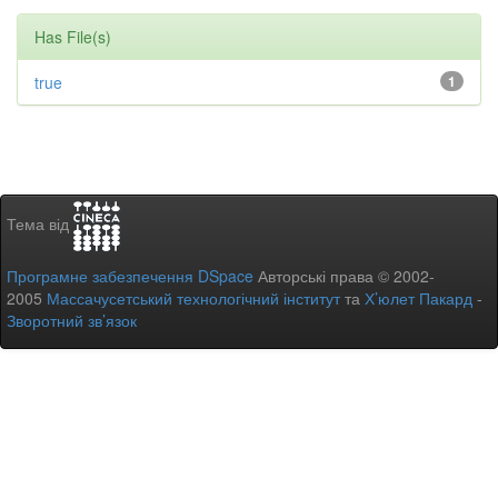
Has File(s)
true
1
Тема від
Програмне забезпечення DSpace
Авторські права © 2002-
2005
Массачусетський технологічний інститут
та
Х’юлет Пакард
-
Зворотний зв’язок