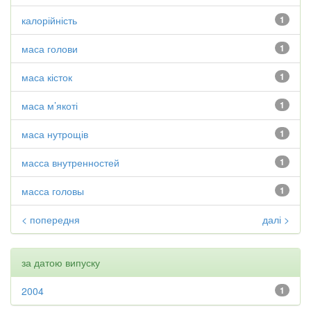
калорійність
1
маса голови
1
маса кісток
1
маса м’якоті
1
маса нутрощів
1
масса внутренностей
1
масса головы
1
< попередня
далі >
за датою випуску
2004
1