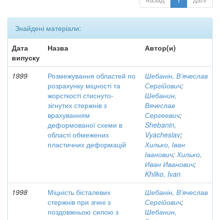
Знайдені матеріали:
Дата
Назва
Автор(и)
випуску
1999
Розмежування областей по
Шебанін, В’ячеслав
розрахунку міцності та
Сергійович
;
жорсткості стиснуто-
Шебанин,
зігнутих стержнів з
Вячеслав
врахуванням
Сергеевич
;
деформованої схеми в
Shebanin,
області обмежених
Vyacheslav
;
пластичних деформацій
Хилько, Іван
Іванович
;
Хилько,
Иван Иванович
;
Khilko, Ivan
1998
Міцність бісталевих
Шебанін, В’ячеслав
стержнів при згині з
Сергійович
;
поздовжньою силою з
Шебанин,