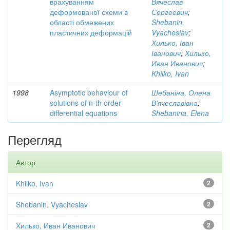
врахуванням
Вячеслав
деформованої схеми в
Сергеевич
;
області обмежених
Shebanin,
пластичних деформацій
Vyacheslav
;
Хилько, Іван
Іванович
;
Хилько,
Иван Иванович
;
Khilko, Ivan
1998
Asymptotic behaviour of
Шебаніна, Олена
solutions of n-th order
В’ячеславівна
;
differential equations
Shebanina, Elena
Перегляд
Автор
Khilko, Ivan
2
Shebanin, Vyacheslav
2
Хилько, Иван Иванович
2