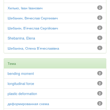
Хилько, Іван Іванович
2
Шебанин, Вячеслав Сергеевич
2
Шебанін, В’ячеслав Сергійович
2
Shebanina, Elena
1
Шебаніна, Олена В’ячеславівна
1
Тема
bending moment
2
longitudinal force
2
plastic deformation
2
деформированная схема
2