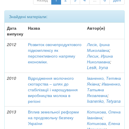
Знайдені матеріали:
Дата
Назва
Автор(и)
випуску
2012
Розвиток овочепродуктового
Лесік, Ірина
підкомплексу як
Миколаївна
;
перспективного напряму
Лесик, Ирина
економіки.
Николаевна
;
Lesik, Iryna
2010
Відродження молочного
Іваненко, Тетяна
скотарства – шлях до
Яківна
;
Иваненко,
стабілізації і нарощування
Татьяна
виробництва молока в
Яковлевна
;
регіоні
Ivanenko, Tetyana
2013
Вплив земельної реформи
Котикова, Олена
на продовольчу безпеку
Іванівна
;
України
Котикова, Елена