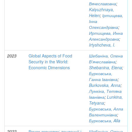
Вячеславовна
;
Kalyuzhnaya,
Helen
;
Іртищева,
Інна
Олександрівна
;
Иртищева, Инна
Александровна
;
Irtyshcheva, I.
2023
Global Aspects of Food
Шебаніна, Олена
Security in the World:
В’ячеславівна
;
Economic Dimensions
Shebanina, Elena
;
Бурковська,
Ганна Іванівна
;
Burkovska, Anna
;
Лункіна, Тетяна
Іванівна
;
Lunkina,
Tetyana
;
Бурковська, Алла
Валентинівна
;
Бурковська, Alla
2022
Ринок зернових: тенденції і
Шебаніна, Олена