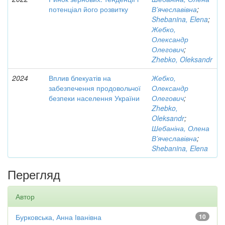
потенціал його розвитку
В’ячеславівна
;
Shebanina, Elena
;
Жебко,
Олександр
Олегович
;
Zhebko, Oleksandr
2024
Вплив блекуатів на
Жебко,
забезпечення продовольчої
Олександр
безпеки населення України
Олегович
;
Zhebko,
Oleksandr
;
Шебаніна, Олена
В’ячеславівна
;
Shebanina, Elena
Перегляд
Автор
Бурковська, Анна Іванівна
10