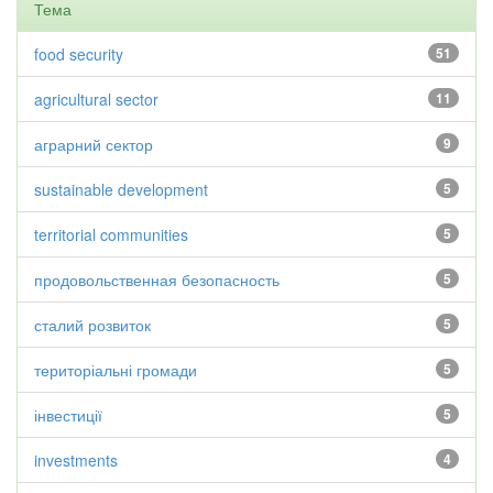
Тема
food security
51
agricultural sector
11
аграрний сектор
9
sustainable development
5
territorial communities
5
продовольственная безопасность
5
сталий розвиток
5
територіальні громади
5
інвестиції
5
investments
4