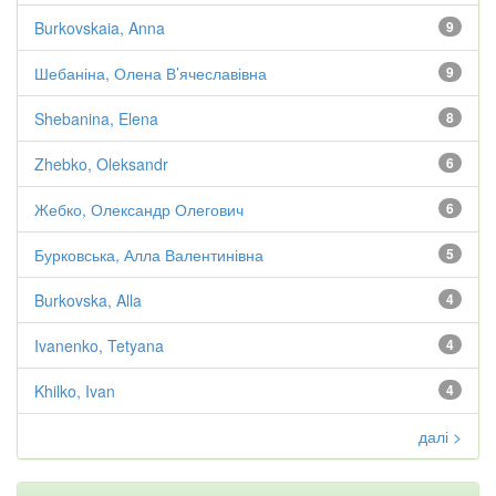
Burkovskaia, Anna
9
Шебаніна, Олена В’ячеславівна
9
Shebanina, Elena
8
Zhebko, Oleksandr
6
Жебко, Олександр Олегович
6
Бурковська, Алла Валентинівна
5
Burkovska, Alla
4
Ivanenko, Tetyana
4
Khilko, Ivan
4
далі >