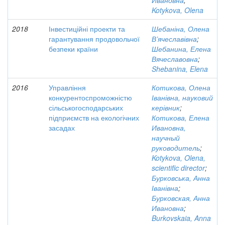
Ивановна
;
Kotykova, Olena
2018
Інвестиційні проекти та
Шебаніна, Олена
гарантування продовольчої
В’ячеславівна
;
безпеки країни
Шебанина, Елена
Вячеславовна
;
Shebanina, Elena
2016
Управління
Котикова, Олена
конкурентоспроможністю
Іванівна, науковий
сільськогосподарських
керівник
;
підприємств на екологічних
Котикова, Елена
засадах
Ивановна,
научный
руководитель
;
Kotykova, Olena,
scientific director
;
Бурковська, Анна
Іванівна
;
Бурковская, Анна
Ивановна
;
Burkovskaia, Anna