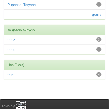
Pilipenko, Tetyana
1
далі >
за датою випуску
2025
3
2026
1
Has File(s)
true
4
Тема від