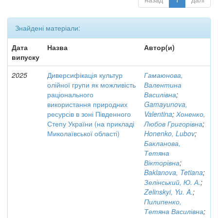
Знайдені матеріали:
Дата
Назва
Автор(и)
випуску
2025
Диверсифікація культур
Гамаюнова,
олійної групи як можливість
Валентина
раціонального
Василівна
;
використання природних
Gamayunova,
ресурсів в зоні Південного
Valentina
;
Хоненко,
Степу України (на прикладі
Любов Григорівна
;
Миколаївської області)
Honenko, Lubov
;
Бакланова,
Тетяна
Вікторівна
;
Baklanova, Tetiana
;
Зелінський, Ю. А.
;
Zelinskyi, Yu. A.
;
Пилипенко,
Тетяна Василівна
;