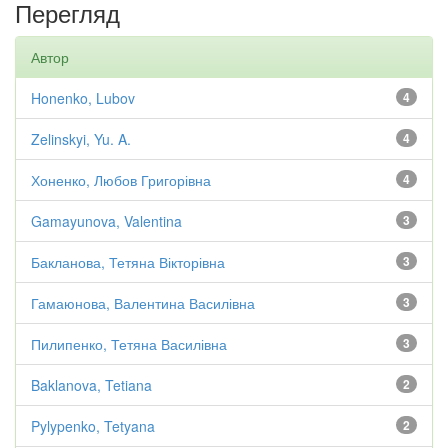
Перегляд
Автор
Honenko, Lubov
4
Zelinskyi, Yu. A.
4
Хоненко, Любов Григорівна
4
Gamayunova, Valentina
3
Бакланова, Тетяна Вікторівна
3
Гамаюнова, Валентина Василівна
3
Пилипенко, Тетяна Василівна
3
Baklanova, Tetiana
2
Pylypenko, Tetyana
2