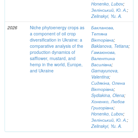
Honenko, Lubov
;
Зелінський, Ю. А.
;
Zelinskyi, Yu. A.
2026
Niche phytoenergy crops as
Бакланова,
a component of oil crop
Тетяна
diversification in Ukraine: a
Вікторівна
;
comparative analysis of the
Baklanova, Tetiana
;
production dynamics of
Гамаюнова,
safflower, mustard, and
Валентина
hemp in the world, Europe,
Василівна
;
and Ukraine
Gamayunova,
Valentina
;
Сидякіна, Олена
Вікторівна
;
Sydiakina, Olena
;
Хоненко, Любов
Григорівна
;
Honenko, Lubov
;
Зелінський, Ю. А.
;
Zelinskyi, Yu. A.