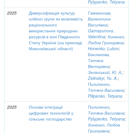
Pylypenko, Tetyana
2025
Диверсифікація культур
Гамаюнова,
олійної групи як можливість
Валентина
раціонального
Василівна
;
використання природних
Gamayunova,
ресурсів в зоні Південного
Valentina
;
Хоненко,
Степу України (на прикладі
Любов Григорівна
;
Миколаївської області)
Honenko, Lubov
;
Бакланова,
Тетяна
Вікторівна
;
Зелінський, Ю. А.
;
Zelinskyi, Yu. A.
;
Пилипенко,
Тетяна Василівна
;
Pilipenko, Tetyana
2025
Основи інтеграції
Пилипенко,
цифрових технологій у
Тетяна Василівна
;
сільське господарство
Pylypenko, Tetyana
;
Хоненко, Любов
Григорівна
;