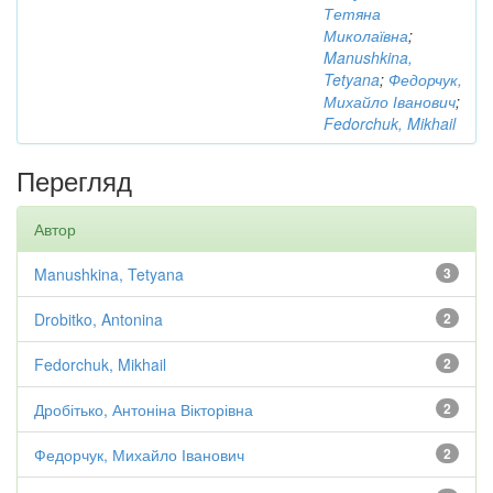
Тетяна
Миколаївна
;
Manushkina,
Tetyana
;
Федорчук,
Михайло Іванович
;
Fedorchuk, Mikhail
Перегляд
Автор
Manushkina, Tetyana
3
Drobitko, Antonina
2
Fedorchuk, Mikhail
2
Дробітько, Антоніна Вікторівна
2
Федорчук, Михайло Іванович
2