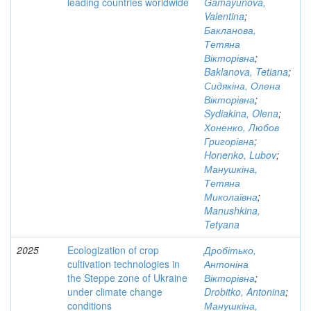
leading countries worldwide
Gamayunova,
Valentina
;
Бакланова,
Тетяна
Вікторівна
;
Baklanova, Tetiana
;
Сидякіна, Олена
Вікторівна
;
Sydiakina, Olena
;
Хоненко, Любов
Григорівна
;
Honenko, Lubov
;
Манушкіна,
Тетяна
Миколаївна
;
Manushkina,
Tetyana
2025
Ecologization of crop
Дробітько,
cultivation technologies in
Антоніна
the Steppe zone of Ukraine
Вікторівна
;
under climate change
Drobitko, Antonina
;
conditions
Манушкіна,