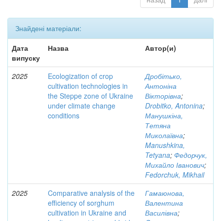
Знайдені матеріали:
Дата
Назва
Автор(и)
випуску
2025
Ecologization of crop
Дробітько,
cultivation technologies in
Антоніна
the Steppe zone of Ukraine
Вікторівна
;
under climate change
Drobitko, Antonina
;
conditions
Манушкіна,
Тетяна
Миколаївна
;
Manushkina,
Tetyana
;
Федорчук,
Михайло Іванович
;
Fedorchuk, Mikhail
2025
Comparative analysis of the
Гамаюнова,
efficiency of sorghum
Валентина
cultivation in Ukraine and
Василівна
;