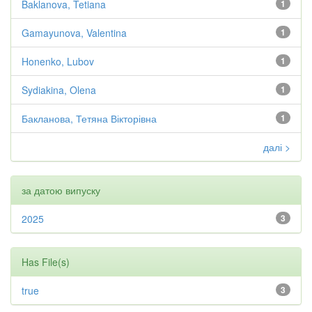
Baklanova, Tetiana
1
Gamayunova, Valentina
1
Honenko, Lubov
1
Sydiakina, Olena
1
Бакланова, Тетяна Вікторівна
1
далі >
за датою випуску
2025
3
Has File(s)
true
3