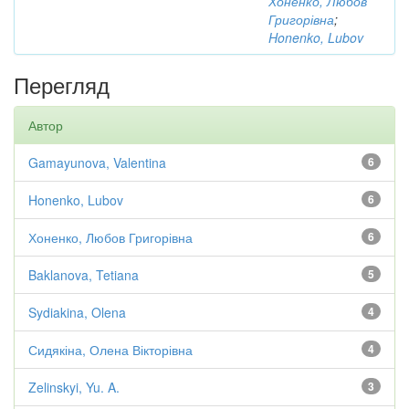
Хоненко, Любов
Григорівна
;
Honenko, Lubov
Перегляд
Автор
Gamayunova, Valentina
6
Honenko, Lubov
6
Хоненко, Любов Григорівна
6
Baklanova, Tetiana
5
Sydiakina, Olena
4
Сидякіна, Олена Вікторівна
4
Zelinskyi, Yu. A.
3