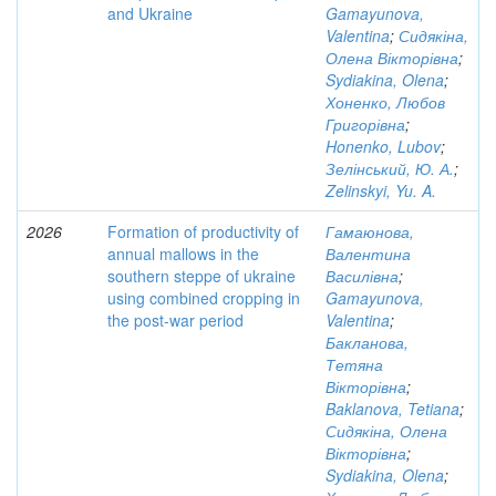
and Ukraine
Gamayunova,
Valentina
;
Сидякіна,
Олена Вікторівна
;
Sydiakina, Olena
;
Хоненко, Любов
Григорівна
;
Honenko, Lubov
;
Зелінський, Ю. А.
;
Zelinskyi, Yu. A.
2026
Formation of productivity of
Гамаюнова,
annual mallows in the
Валентина
southern steppe of ukraine
Василівна
;
using combined cropping in
Gamayunova,
the post-war period
Valentina
;
Бакланова,
Тетяна
Вікторівна
;
Baklanova, Tetiana
;
Сидякіна, Олена
Вікторівна
;
Sydiakina, Olena
;