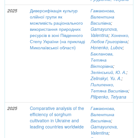
2025
Диверсифікація культур
Гамаюнова,
олійної групи як
Валентина
можливість раціонального
Василівна
;
використання природних
Gamayunova,
ресурсів в зоні Південного
Valentina
;
Хоненко,
Степу України (на прикладі
Любов Григорівна
;
Миколаївської області)
Honenko, Lubov
;
Бакланова,
Тетяна
Вікторівна
;
Зелінський, Ю. А.
;
Zelinskyi, Yu. A.
;
Пилипенко,
Тетяна Василівна
;
Pilipenko, Tetyana
2025
Comparative analysis of the
Гамаюнова,
efficiency of sorghum
Валентина
cultivation in Ukraine and
Василівна
;
leading countries worldwide
Gamayunova,
Valentina
;