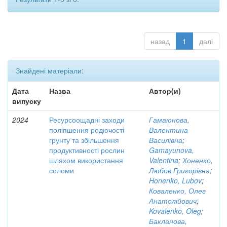
назад
1
далі
Знайдені матеріали:
Дата
Назва
Автор(и)
випуску
2024
Ресурсоощадні заходи
Гамаюнова,
поліпшення родючості
Валентина
грунту та збільшення
Василівна
;
продуктивності рослин
Gamayunova,
шляхом використання
Valentina
;
Хоненко,
соломи
Любов Григорівна
;
Honenko, Lubov
;
Коваленко, Олег
Анатолійович
;
Kovalenko, Oleg
;
Бакланова,