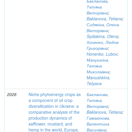
Бакланова,
Тетяна
Вікторівна
;
Baklanova, Tetiana
;
Сидякіна, Олена
Вікторівна
;
Sydiakina, Olena
;
Хоненко, Любов
Григорівна
;
Honenko, Lubov
;
Манушкіна,
Тетяна
Миколаївна
;
Manushkina,
Tetyana
2026
Niche phytoenergy crops as
Бакланова,
a component of oil crop
Тетяна
diversification in Ukraine: a
Вікторівна
;
comparative analysis of the
Baklanova, Tetiana
;
production dynamics of
Гамаюнова,
safflower, mustard, and
Валентина
hemp in the world, Europe,
Василівна
;