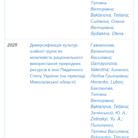
Тетяна
Вікторівна
;
Baklanova, Tetiana
;
Сидякіна, Олена
Вікторівна
;
Sydiakina, Olena
2025
Диверсифікація культур
Гамаюнова,
олійної групи як
Валентина
можливість раціонального
Василівна
;
використання природних
Gamayunova,
ресурсів в зоні Південного
Valentina
;
Хоненко,
Степу України (на прикладі
Любов Григорівна
;
Миколаївської області)
Honenko, Lubov
;
Бакланова,
Тетяна
Вікторівна
;
Baklanova, Tetiana
;
Зелінський, Ю. А.
;
Zelinskyi, Yu. A.
;
Пилипенко,
Тетяна Василівна
;
Pylypenko, Tetyana