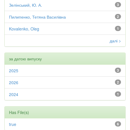
Зелінський, Ю. А.
3
Пилипенко, Тетяна Василівна
2
Kovalenko, Oleg
1
далі >
за датою випуску
2025
3
2026
2
2024
1
Has File(s)
true
6