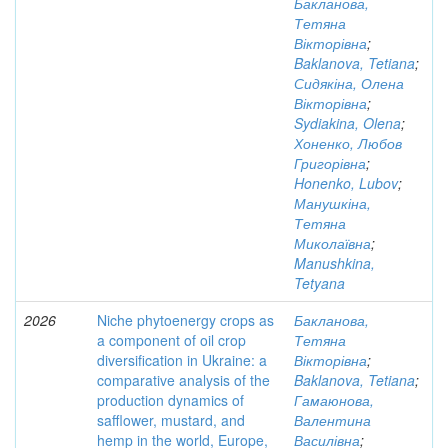
Бакланова,
Тетяна
Вікторівна
;
Baklanova, Tetiana
;
Сидякіна, Олена
Вікторівна
;
Sydiakina, Olena
;
Хоненко, Любов
Григорівна
;
Honenko, Lubov
;
Манушкіна,
Тетяна
Миколаївна
;
Manushkina,
Tetyana
2026
Niche phytoenergy crops as
Бакланова,
a component of oil crop
Тетяна
diversification in Ukraine: a
Вікторівна
;
comparative analysis of the
Baklanova, Tetiana
;
production dynamics of
Гамаюнова,
safflower, mustard, and
Валентина
hemp in the world, Europe,
Василівна
;