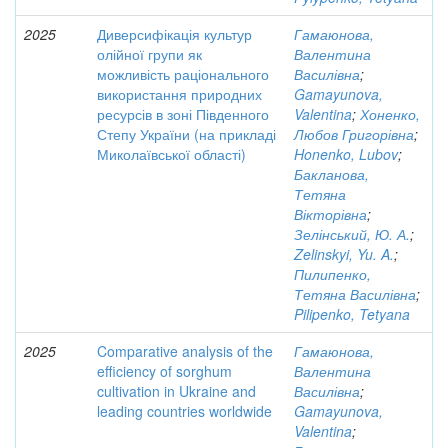
2025
Диверсифікація культур
Гамаюнова,
олійної групи як
Валентина
можливість раціонального
Василівна
;
використання природних
Gamayunova,
ресурсів в зоні Південного
Valentina
;
Хоненко,
Степу України (на прикладі
Любов Григорівна
;
Миколаївської області)
Honenko, Lubov
;
Бакланова,
Тетяна
Вікторівна
;
Зелінський, Ю. А.
;
Zelinskyi, Yu. A.
;
Пилипенко,
Тетяна Василівна
;
Pilipenko, Tetyana
2025
Comparative analysis of the
Гамаюнова,
efficiency of sorghum
Валентина
cultivation in Ukraine and
Василівна
;
leading countries worldwide
Gamayunova,
Valentina
;