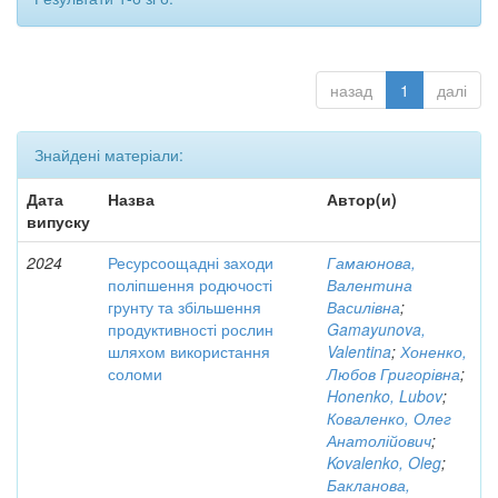
назад
1
далі
Знайдені матеріали:
Дата
Назва
Автор(и)
випуску
2024
Ресурсоощадні заходи
Гамаюнова,
поліпшення родючості
Валентина
грунту та збільшення
Василівна
;
продуктивності рослин
Gamayunova,
шляхом використання
Valentina
;
Хоненко,
соломи
Любов Григорівна
;
Honenko, Lubov
;
Коваленко, Олег
Анатолійович
;
Kovalenko, Oleg
;
Бакланова,