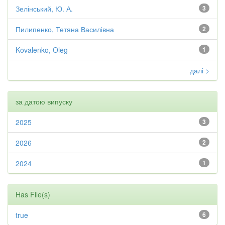
Зелінський, Ю. А.
3
Пилипенко, Тетяна Василівна
2
Kovalenko, Oleg
1
далі >
за датою випуску
2025
3
2026
2
2024
1
Has File(s)
true
6