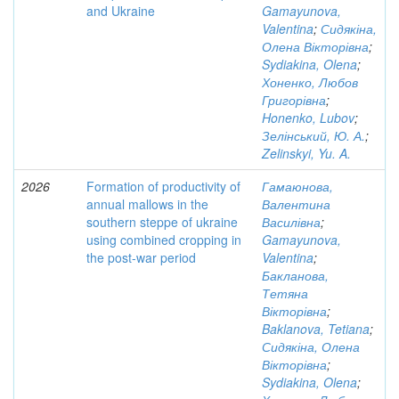
and Ukraine
Gamayunova,
Valentina
;
Сидякіна,
Олена Вікторівна
;
Sydiakina, Olena
;
Хоненко, Любов
Григорівна
;
Honenko, Lubov
;
Зелінський, Ю. А.
;
Zelinskyi, Yu. A.
2026
Formation of productivity of
Гамаюнова,
annual mallows in the
Валентина
southern steppe of ukraine
Василівна
;
using combined cropping in
Gamayunova,
the post-war period
Valentina
;
Бакланова,
Тетяна
Вікторівна
;
Baklanova, Tetiana
;
Сидякіна, Олена
Вікторівна
;
Sydiakina, Olena
;