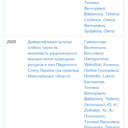
Тетяна
Вікторівна
;
Baklanova, Tetiana
;
Сидякіна, Олена
Вікторівна
;
Sydiakina, Olena
2025
Диверсифікація культур
Гамаюнова,
олійної групи як
Валентина
можливість раціонального
Василівна
;
використання природних
Gamayunova,
ресурсів в зоні Південного
Valentina
;
Хоненко,
Степу України (на прикладі
Любов Григорівна
;
Миколаївської області)
Honenko, Lubov
;
Бакланова,
Тетяна
Вікторівна
;
Baklanova, Tetiana
;
Зелінський, Ю. А.
;
Zelinskyi, Yu. A.
;
Пилипенко,
Тетяна Василівна
;
Pylypenko, Tetyana