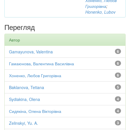
Хоненко, Любов
Григорівна
;
Honenko, Lubov
Перегляд
Автор
Gamayunova, Valentina
6
Гамаюнова, Валентина Василівна
6
Хоненко, Любов Григорівна
6
Baklanova, Tetiana
5
Sydiakina, Olena
4
Сидякіна, Олена Вікторівна
4
Zelinskyi, Yu. A.
3