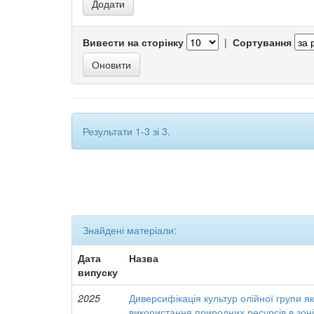
Вивести на сторінку
|
Сортування
Результати 1-3 зі 3.
Знайдені матеріали:
Дата
Назва
випуску
2025
Диверсифікація культур олійної групи я
використання природних ресурсів в зон