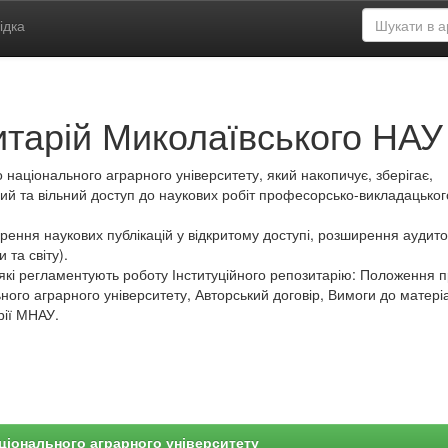
ідка
итарій Миколаївського НАУ
 національного аграрного університету, який накопичує, зберігає,
ий та вільний доступ до наукових робіт професорсько-викладацьког
ення наукових публікацій у відкритому доступі, розширення аудитор
 та світу).
які регламентують роботу Інституційного репозитарію: Положення 
ного аграрного університету, Авторський договір, Вимоги до матеріа
рії МНАУ.
ціонального аграрного університету