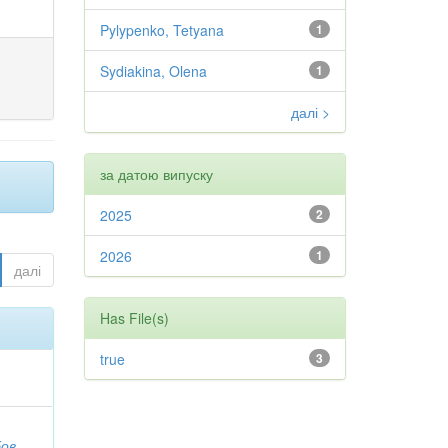
Pylypenko, Tetyana
1
Sydiakina, Olena
1
далі >
за датою випуску
2025
2
2026
1
далі
Has File(s)
true
3
бов