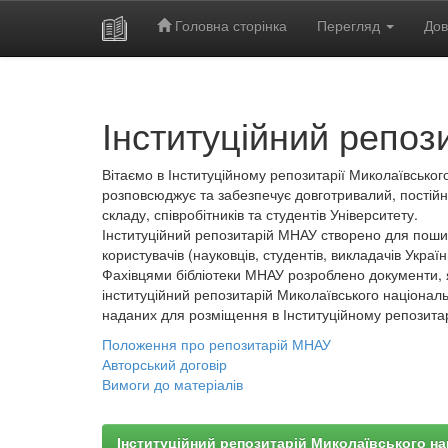
Головна сторінка
Перегляд
Дов
Skip
navigation
Інституційний репоз
Вітаємо в Інституційному репозитарії Миколаївського
розповсюджує та забезпечує довготривалий, постійн
складу, співробітників та студентів Університету.
Інституційний репозитарій МНАУ створено для пошир
користувачів (науковців, студентів, викладачів України
Фахівцями бібліотеки МНАУ розроблено документи, 
інституційний репозитарій Миколаївського національ
наданих для розміщення в Інституційному репозита
Положення про репозитарій МНАУ
Авторський договір
Вимоги до матеріалів
Інституційний репозитарій Миколаївського на