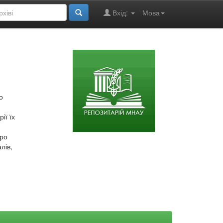
Вхід:
Мова
о
ії їх
про
лів,