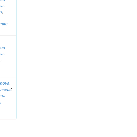
ва,
na
;
enko,
бов
ва,
.
;
anova,
лівна
;
ена
,