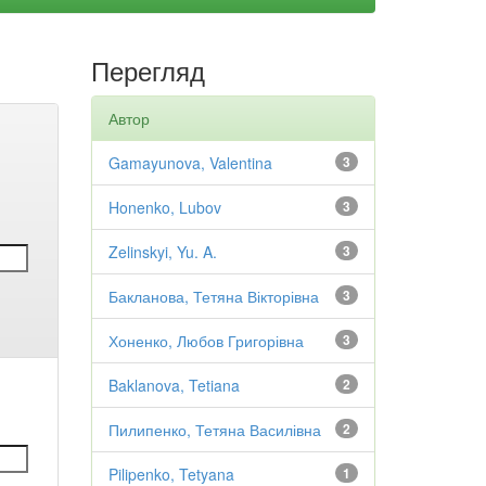
Перегляд
Автор
Gamayunova, Valentina
3
Honenko, Lubov
3
Zelinskyi, Yu. A.
3
Бакланова, Тетяна Вікторівна
3
Хоненко, Любов Григорівна
3
Baklanova, Tetiana
2
Пилипенко, Тетяна Василівна
2
Pilipenko, Tetyana
1