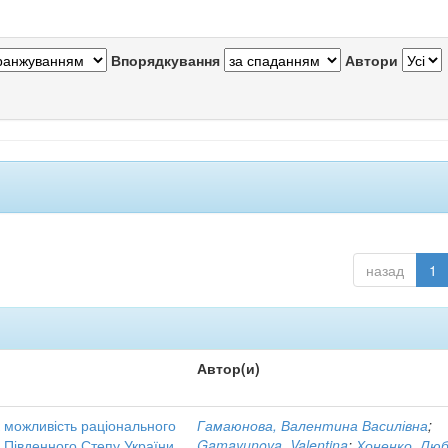
Впорядкування
Автори
назад
1
Автор(и)
к можливість раціонального
Гамаюнова, Валентина Василівна
;
і Південного Степу України
Gamayunova, Valentina
;
Хоненко, Лю