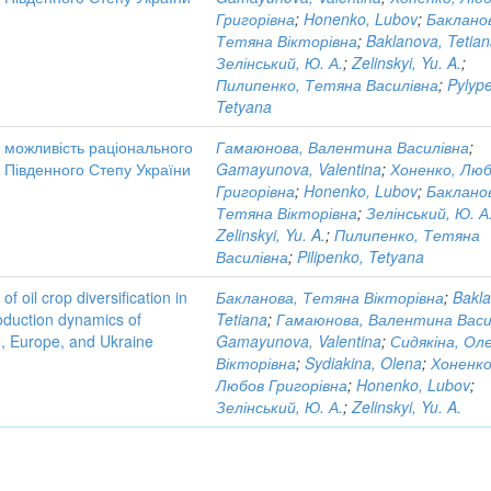
Григорівна
;
Honenko, Lubov
;
Баклано
Тетяна Вікторівна
;
Baklanova, Tetia
Зелінський, Ю. А.
;
Zelinskyi, Yu. A.
;
Пилипенко, Тетяна Василівна
;
Pylyp
Tetyana
к можливість раціонального
Гамаюнова, Валентина Василівна
;
і Південного Степу України
Gamayunova, Valentina
;
Хоненко, Лю
Григорівна
;
Honenko, Lubov
;
Баклано
Тетяна Вікторівна
;
Зелінський, Ю. А
Zelinskyi, Yu. A.
;
Пилипенко, Тетяна
Василівна
;
Pilipenko, Tetyana
 oil crop diversification in
Бакланова, Тетяна Вікторівна
;
Bakl
roduction dynamics of
Tetiana
;
Гамаюнова, Валентина Васи
d, Europe, and Ukraine
Gamayunova, Valentina
;
Сидякіна, Ол
Вікторівна
;
Sydiakina, Olena
;
Хоненко
Любов Григорівна
;
Honenko, Lubov
;
Зелінський, Ю. А.
;
Zelinskyi, Yu. A.