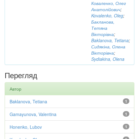
Коваленко, Олег
Анатолійович
;
Kovalenko, Oleg
;
Бакланова,
Тетяна
Вікторівна
;
Baklanova, Tetiana
;
Сидякіна, Олена
Вікторівна
;
Sydiakina, Olena
Перегляд
Автор
Baklanova, Tetiana
1
Gamayunova, Valentina
1
Honenko, Lubov
1