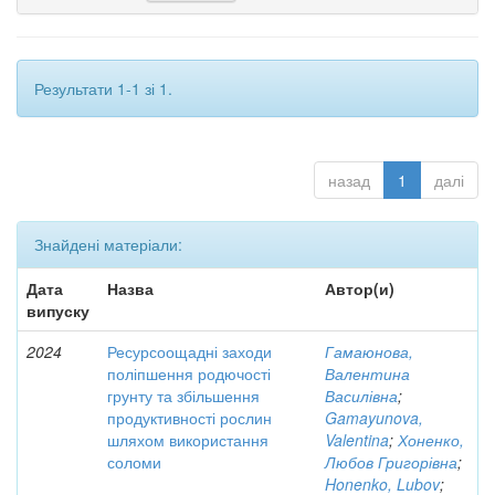
Результати 1-1 зі 1.
назад
1
далі
Знайдені матеріали:
Дата
Назва
Автор(и)
випуску
2024
Ресурсоощадні заходи
Гамаюнова,
поліпшення родючості
Валентина
грунту та збільшення
Василівна
;
продуктивності рослин
Gamayunova,
шляхом використання
Valentina
;
Хоненко,
соломи
Любов Григорівна
;
Honenko, Lubov
;