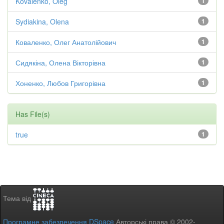
Kovalenko, Oleg
1
Sydiakina, Olena
1
Коваленко, Олег Анатолійович
1
Сидякіна, Олена Вікторівна
1
Хоненко, Любов Григорівна
1
Has File(s)
true
1
Тема від
Програмне забезпечення DSpace
Авторські права © 2002-