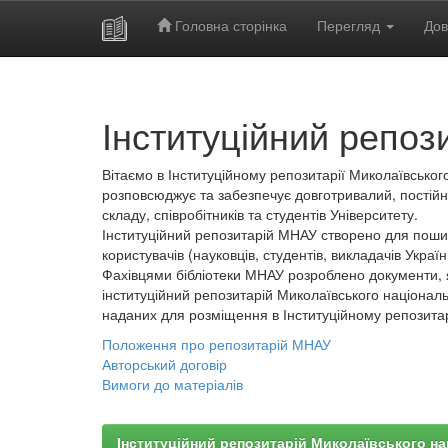
Головна сторінка
Перегляд
Дов
Skip
navigation
Інституційний репоз
Вітаємо в Інституційному репозитарії Миколаївського
розповсюджує та забезпечує довготривалий, постійн
складу, співробітників та студентів Університету.
Інституційний репозитарій МНАУ створено для пошир
користувачів (науковців, студентів, викладачів України
Фахівцями бібліотеки МНАУ розроблено документи, 
інституційний репозитарій Миколаївського національ
наданих для розміщення в Інституційному репозита
Положення про репозитарій МНАУ
Авторський договір
Вимоги до матеріалів
Інституційний репозитарій Миколаївського на