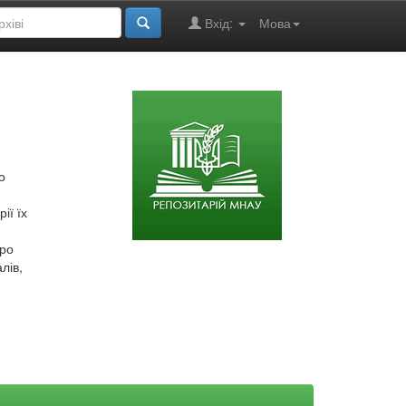
Вхід:
Мова
о
ії їх
про
лів,