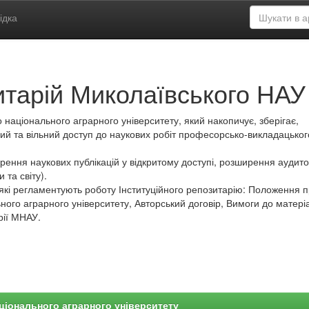
ідка
итарій Миколаївського НАУ
 національного аграрного університету, який накопичує, зберігає,
ий та вільний доступ до наукових робіт професорсько-викладацьког
ення наукових публікацій у відкритому доступі, розширення аудитор
 та світу).
які регламентують роботу Інституційного репозитарію: Положення 
ного аграрного університету, Авторський договір, Вимоги до матеріа
рії МНАУ.
ціонального аграрного університету