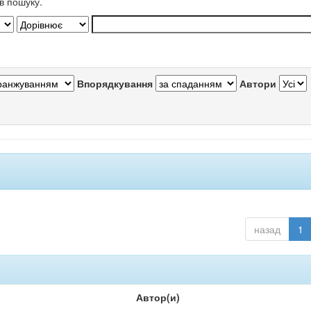
в пошуку.
Впорядкування
Автори
назад
1
Автор(и)