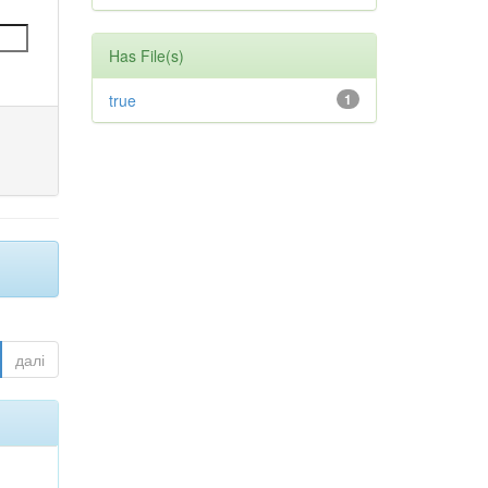
Has File(s)
true
1
далі