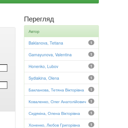
Перегляд
Автор
Baklanova, Tetiana
1
Gamayunova, Valentina
1
Honenko, Lubov
1
Sydiakina, Olena
1
Бакланова, Тетяна Вікторівна
1
Коваленко, Олег Анатолійович
1
Сидякіна, Олена Вікторівна
1
Хоненко, Любов Григорівна
1