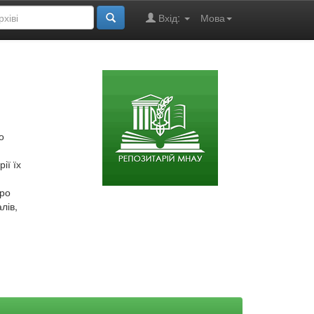
Вхід:
Мова
о
ії їх
про
лів,