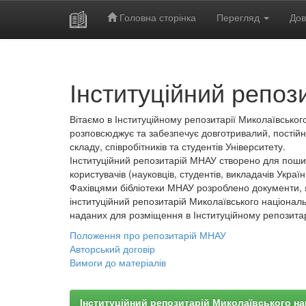
Головна сторінка
Перегляд
Дов
Skip
navigation
Інституційний репоз
Вітаємо в Інституційному репозитарії Миколаївського
розповсюджує та забезпечує довготривалий, постійн
складу, співробітників та студентів Університету.
Інституційний репозитарій МНАУ створено для пошир
користувачів (науковців, студентів, викладачів України
Фахівцями бібліотеки МНАУ розроблено документи, 
інституційний репозитарій Миколаївського національ
наданих для розміщення в Інституційному репозита
Положення про репозитарій МНАУ
Авторський договір
Вимоги до матеріалів
Інституційний репозитарій Миколаївського на