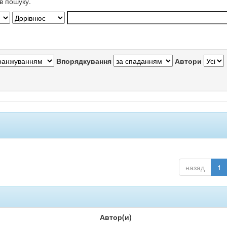
в пошуку.
Впорядкування
Автори
назад
1
Автор(и)