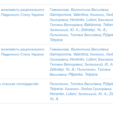
к можливість раціонального
Гамаюнова, Валентина Василівна
;
і Південного Степу України
Gamayunova, Valentina
;
Хоненко, Лю
Григорівна
;
Honenko, Lubov
;
Баклано
Тетяна Вікторівна
;
Baklanova, Tetia
Зелінський, Ю. А.
;
Zelinskyi, Yu. A.
;
Пилипенко, Тетяна Василівна
;
Pylyp
Tetyana
к можливість раціонального
Гамаюнова, Валентина Василівна
;
і Південного Степу України
Gamayunova, Valentina
;
Хоненко, Лю
Григорівна
;
Honenko, Lubov
;
Баклано
Тетяна Вікторівна
;
Зелінський, Ю. А
Zelinskyi, Yu. A.
;
Пилипенко, Тетяна
Василівна
;
Pilipenko, Tetyana
у сільське господарство
Пилипенко, Тетяна Василівна
;
Pylyp
Tetyana
;
Хоненко, Любов Григорівна
;
Honenko, Lubov
;
Зелінський, Ю. А.
;
Ze
Yu. A.