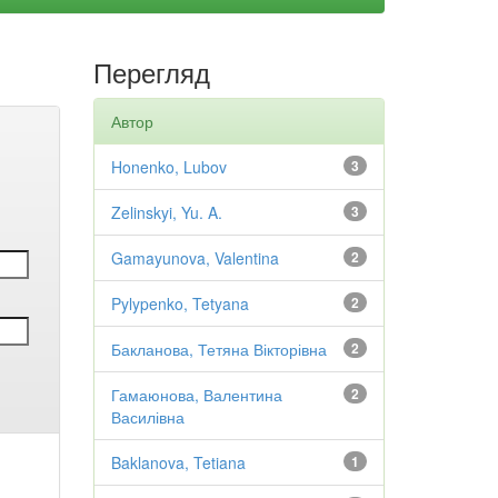
Перегляд
Автор
Honenko, Lubov
3
Zelinskyi, Yu. A.
3
Gamayunova, Valentina
2
Pylypenko, Tetyana
2
Бакланова, Тетяна Вікторівна
2
Гамаюнова, Валентина
2
Василівна
Baklanova, Tetiana
1