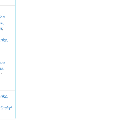
бов
ва,
na
;
enko,
бов
ва,
.
;
enko,
linskyi,