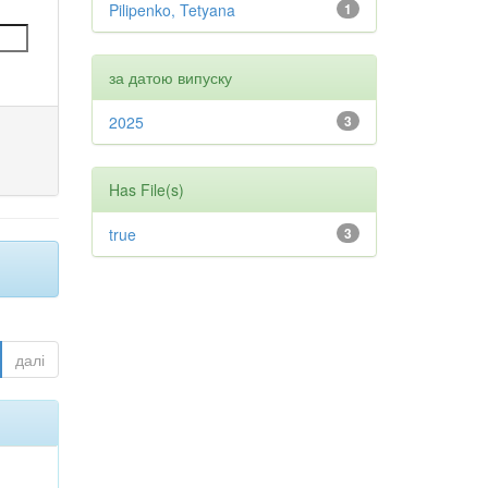
Pilipenko, Tetyana
1
за датою випуску
2025
3
Has File(s)
true
3
далі