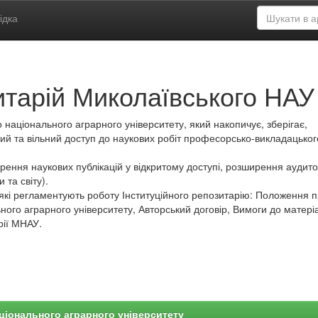
ідка
итарій Миколаївського НАУ
 національного аграрного університету, який накопичує, зберігає,
ий та вільний доступ до наукових робіт професорсько-викладацьког
ення наукових публікацій у відкритому доступі, розширення аудитор
 та світу).
які регламентують роботу Інституційного репозитарію: Положення 
ного аграрного університету, Авторський договір, Вимоги до матеріа
рії МНАУ.
ціонального аграрного університету