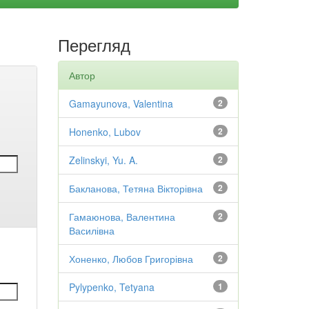
Перегляд
Автор
Gamayunova, Valentina
2
Honenko, Lubov
2
Zelinskyi, Yu. A.
2
Бакланова, Тетяна Вікторівна
2
Гамаюнова, Валентина
2
Василівна
Хоненко, Любов Григорівна
2
Pylypenko, Tetyana
1