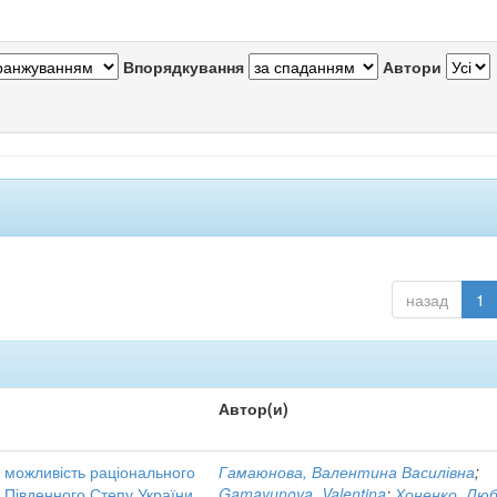
Впорядкування
Автори
назад
1
Автор(и)
к можливість раціонального
Гамаюнова, Валентина Василівна
;
і Південного Степу України
Gamayunova, Valentina
;
Хоненко, Лю