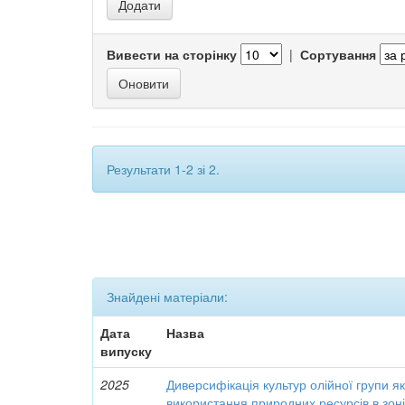
Вивести на сторінку
|
Сортування
Результати 1-2 зі 2.
Знайдені матеріали:
Дата
Назва
випуску
2025
Диверсифікація культур олійної групи я
використання природних ресурсів в зон