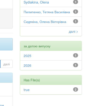
Sydiakina, Olena
1
Пилипенко, Тетяна Василівна
1
Сидякіна, Олена Вікторівна
1
далі >
за датою випуску
2025
1
далі
2026
1
Has File(s)
true
2
бов