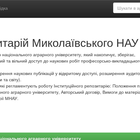
ідка
итарій Миколаївського НАУ
 національного аграрного університету, який накопичує, зберігає,
ий та вільний доступ до наукових робіт професорсько-викладацьког
ення наукових публікацій у відкритому доступі, розширення аудитор
 та світу).
які регламентують роботу Інституційного репозитарію: Положення 
ного аграрного університету, Авторський договір, Вимоги до матеріа
рії МНАУ.
ціонального аграрного університету