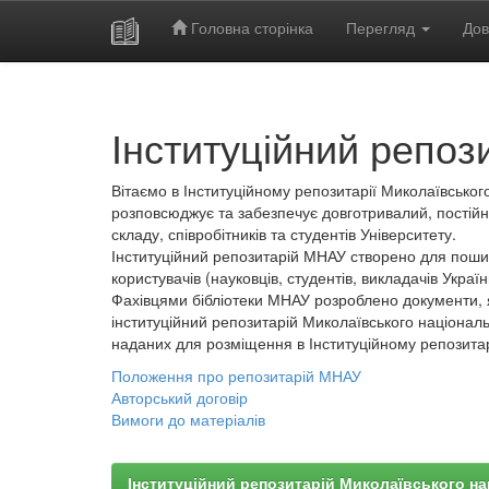
Головна сторінка
Перегляд
Дов
Skip
navigation
Інституційний репоз
Вітаємо в Інституційному репозитарії Миколаївського
розповсюджує та забезпечує довготривалий, постійн
складу, співробітників та студентів Університету.
Інституційний репозитарій МНАУ створено для пошир
користувачів (науковців, студентів, викладачів України
Фахівцями бібліотеки МНАУ розроблено документи, 
інституційний репозитарій Миколаївського національ
наданих для розміщення в Інституційному репозита
Положення про репозитарій МНАУ
Авторський договір
Вимоги до матеріалів
Інституційний репозитарій Миколаївського на