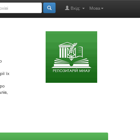
Вхід:
Мова
о
ії їх
про
лів,