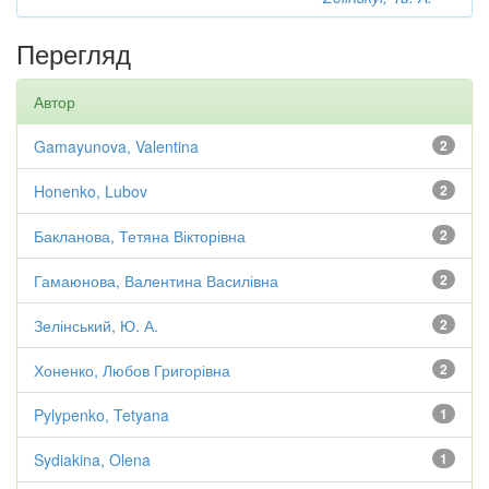
Перегляд
Автор
Gamayunova, Valentina
2
Honenko, Lubov
2
Бакланова, Тетяна Вікторівна
2
Гамаюнова, Валентина Василівна
2
Зелінський, Ю. А.
2
Хоненко, Любов Григорівна
2
Pylypenko, Tetyana
1
Sydiakina, Olena
1