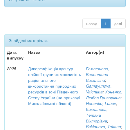
назад
1
далі
Знайдені матеріали:
Дата
Назва
Автор(и)
випуску
2025
Диверсифікація культур
Гамаюнова,
олійної групи як можливість
Валентина
раціонального
Василівна
;
використання природних
Gamayunova,
ресурсів в зоні Південного
Valentina
;
Хоненко,
Степу України (на прикладі
Любов Григорівна
;
Миколаївської області)
Honenko, Lubov
;
Бакланова,
Тетяна
Вікторівна
;
Baklanova, Tetiana
;