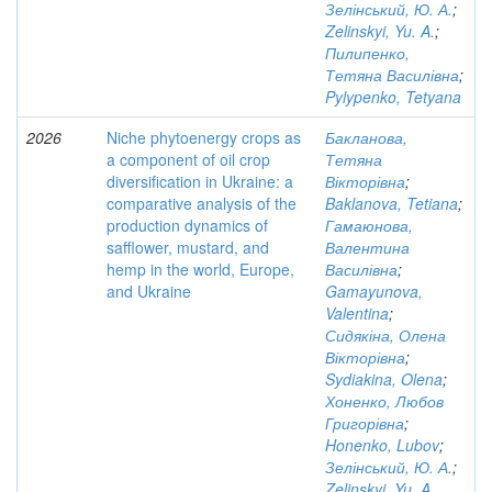
Зелінський, Ю. А.
;
Zelinskyi, Yu. A.
;
Пилипенко,
Тетяна Василівна
;
Pylypenko, Tetyana
2026
Niche phytoenergy crops as
Бакланова,
a component of oil crop
Тетяна
diversification in Ukraine: a
Вікторівна
;
comparative analysis of the
Baklanova, Tetiana
;
production dynamics of
Гамаюнова,
safflower, mustard, and
Валентина
hemp in the world, Europe,
Василівна
;
and Ukraine
Gamayunova,
Valentina
;
Сидякіна, Олена
Вікторівна
;
Sydiakina, Olena
;
Хоненко, Любов
Григорівна
;
Honenko, Lubov
;
Зелінський, Ю. А.
;
Zelinskyi, Yu. A.