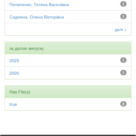
Пилипенко, Тетяна Василівна
1
Сидякіна, Олена Вікторівна
1
далі >
за датою випуску
2025
1
2026
1
Has File(s)
true
2