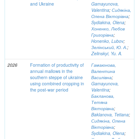
and Ukraine
Gamayunova,
Valentina
;
Сидякіна,
Олена Вікторівна
;
Sydiakina, Olena
;
Хоненко, Любов
Григорівна
;
Honenko, Lubov
;
Зелінський, Ю. А.
;
Zelinskyi, Yu. A.
2026
Formation of productivity of
Гамаюнова,
annual mallows in the
Валентина
southern steppe of ukraine
Василівна
;
using combined cropping in
Gamayunova,
the post-war period
Valentina
;
Бакланова,
Тетяна
Вікторівна
;
Baklanova, Tetiana
;
Сидякіна, Олена
Вікторівна
;
Sydiakina, Olena
;