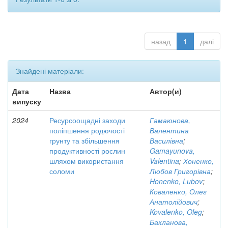
назад
1
далі
Знайдені матеріали:
Дата
Назва
Автор(и)
випуску
2024
Ресурсоощадні заходи
Гамаюнова,
поліпшення родючості
Валентина
грунту та збільшення
Василівна
;
продуктивності рослин
Gamayunova,
шляхом використання
Valentina
;
Хоненко,
соломи
Любов Григорівна
;
Honenko, Lubov
;
Коваленко, Олег
Анатолійович
;
Kovalenko, Oleg
;
Бакланова,