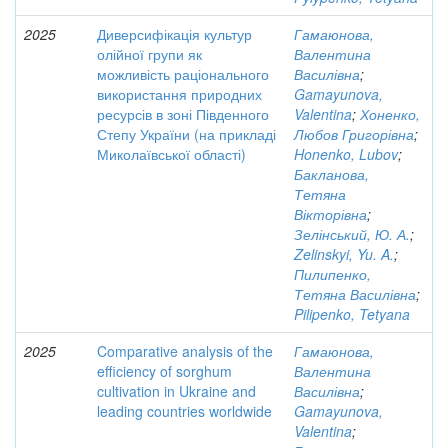
2025
Диверсифікація культур
Гамаюнова,
олійної групи як
Валентина
можливість раціонального
Василівна
;
використання природних
Gamayunova,
ресурсів в зоні Південного
Valentina
;
Хоненко,
Степу України (на прикладі
Любов Григорівна
;
Миколаївської області)
Honenko, Lubov
;
Бакланова,
Тетяна
Вікторівна
;
Зелінський, Ю. А.
;
Zelinskyi, Yu. A.
;
Пилипенко,
Тетяна Василівна
;
Pilipenko, Tetyana
2025
Comparative analysis of the
Гамаюнова,
efficiency of sorghum
Валентина
cultivation in Ukraine and
Василівна
;
leading countries worldwide
Gamayunova,
Valentina
;