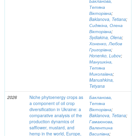
Бакланова,
Тетяна
Вікторівна
;
Baklanova, Tetiana
;
Сидякіна, Олена
Вікторівна
;
Sydiakina, Olena
;
Хоненко, Любов
Григорівна
;
Honenko, Lubov
;
Манушкіна,
Тетяна
Миколаївна
;
Manushkina,
Tetyana
2026
Niche phytoenergy crops as
Бакланова,
a component of oil crop
Тетяна
diversification in Ukraine: a
Вікторівна
;
comparative analysis of the
Baklanova, Tetiana
;
production dynamics of
Гамаюнова,
safflower, mustard, and
Валентина
hemp in the world, Europe,
Василівна
;