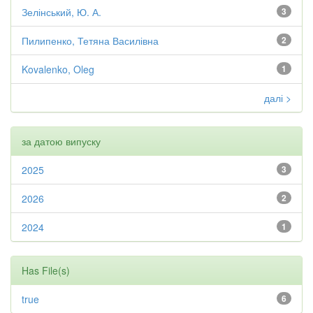
Зелінський, Ю. А.
3
Пилипенко, Тетяна Василівна
2
Kovalenko, Oleg
1
далі >
за датою випуску
2025
3
2026
2
2024
1
Has File(s)
true
6