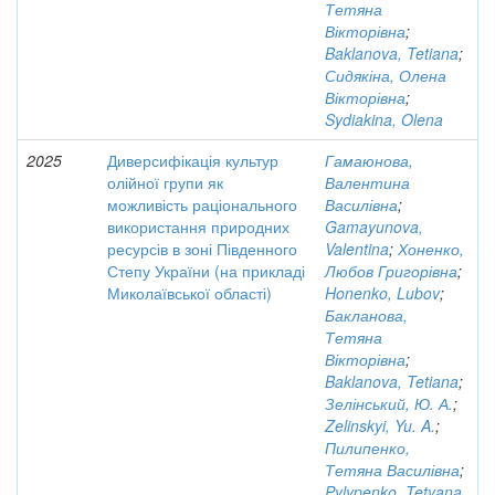
Тетяна
Вікторівна
;
Baklanova, Tetiana
;
Сидякіна, Олена
Вікторівна
;
Sydiakina, Olena
2025
Диверсифікація культур
Гамаюнова,
олійної групи як
Валентина
можливість раціонального
Василівна
;
використання природних
Gamayunova,
ресурсів в зоні Південного
Valentina
;
Хоненко,
Степу України (на прикладі
Любов Григорівна
;
Миколаївської області)
Honenko, Lubov
;
Бакланова,
Тетяна
Вікторівна
;
Baklanova, Tetiana
;
Зелінський, Ю. А.
;
Zelinskyi, Yu. A.
;
Пилипенко,
Тетяна Василівна
;
Pylypenko, Tetyana