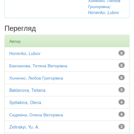
Хоненко, Любов
Григорівна
;
Honenko, Lubov
Перегляд
Автор
Honenko, Lubov
6
Бакланова, Тетяна Вікторівна
6
Хоненко, Любов Григорівна
6
Baklanova, Tetiana
5
Sydiakina, Olena
4
Сидякіна, Олена Вікторівна
4
Zelinskyi, Yu. A.
3