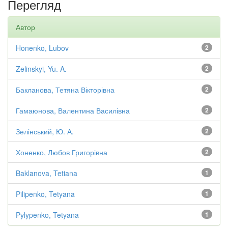
Перегляд
Автор
Honenko, Lubov
2
Zelinskyi, Yu. A.
2
Бакланова, Тетяна Вікторівна
2
Гамаюнова, Валентина Василівна
2
Зелінський, Ю. А.
2
Хоненко, Любов Григорівна
2
Baklanova, Tetiana
1
Pilipenko, Tetyana
1
Pylypenko, Tetyana
1