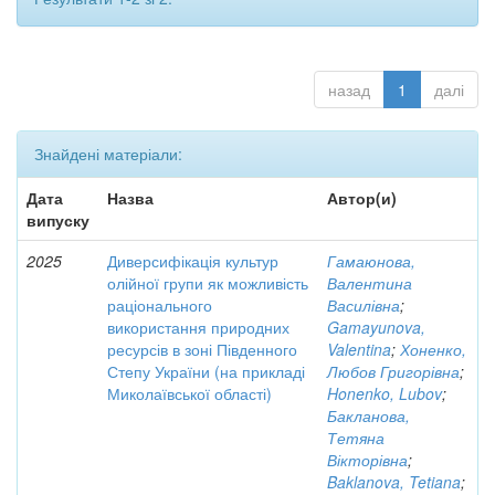
назад
1
далі
Знайдені матеріали:
Дата
Назва
Автор(и)
випуску
2025
Диверсифікація культур
Гамаюнова,
олійної групи як можливість
Валентина
раціонального
Василівна
;
використання природних
Gamayunova,
ресурсів в зоні Південного
Valentina
;
Хоненко,
Степу України (на прикладі
Любов Григорівна
;
Миколаївської області)
Honenko, Lubov
;
Бакланова,
Тетяна
Вікторівна
;
Baklanova, Tetiana
;