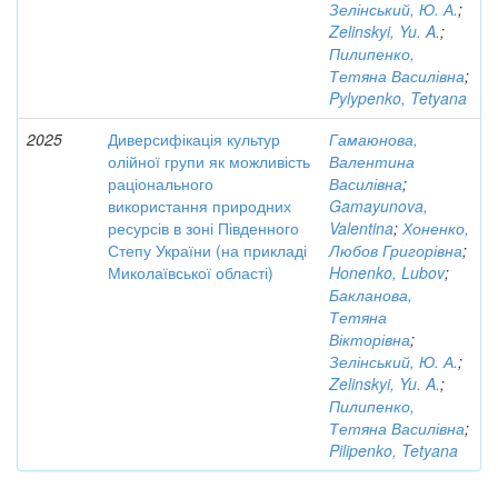
Зелінський, Ю. А.
;
Zelinskyi, Yu. A.
;
Пилипенко,
Тетяна Василівна
;
Pylypenko, Tetyana
2025
Диверсифікація культур
Гамаюнова,
олійної групи як можливість
Валентина
раціонального
Василівна
;
використання природних
Gamayunova,
ресурсів в зоні Південного
Valentina
;
Хоненко,
Степу України (на прикладі
Любов Григорівна
;
Миколаївської області)
Honenko, Lubov
;
Бакланова,
Тетяна
Вікторівна
;
Зелінський, Ю. А.
;
Zelinskyi, Yu. A.
;
Пилипенко,
Тетяна Василівна
;
Pilipenko, Tetyana