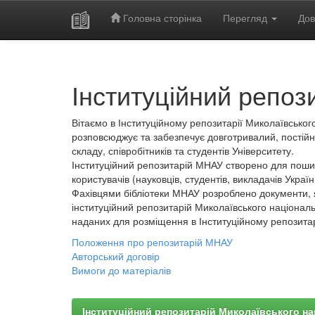
Головна сторінка
Перегляд
Дов
Skip
navigation
Інституційний репоз
Вітаємо в Інституційному репозитарії Миколаївського
розповсюджує та забезпечує довготривалий, постійн
складу, співробітників та студентів Університету.
Інституційний репозитарій МНАУ створено для пошир
користувачів (науковців, студентів, викладачів України
Фахівцями бібліотеки МНАУ розроблено документи, 
інституційний репозитарій Миколаївського національ
наданих для розміщення в Інституційному репозита
Положення про репозитарій МНАУ
Авторський договір
Вимоги до матеріалів
Інституційний репозитарій Миколаївського на