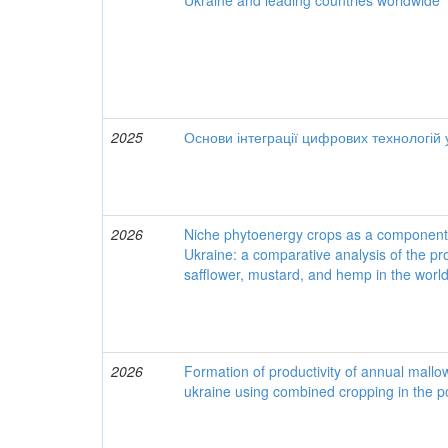
Ukraine and leading countries worldwide
2025
Основи інтеграції цифрових технологій 
2026
Niche phytoenergy crops as a component of
Ukraine: a comparative analysis of the p
safflower, mustard, and hemp in the worl
2026
Formation of productivity of annual mallo
ukraine using combined cropping in the p