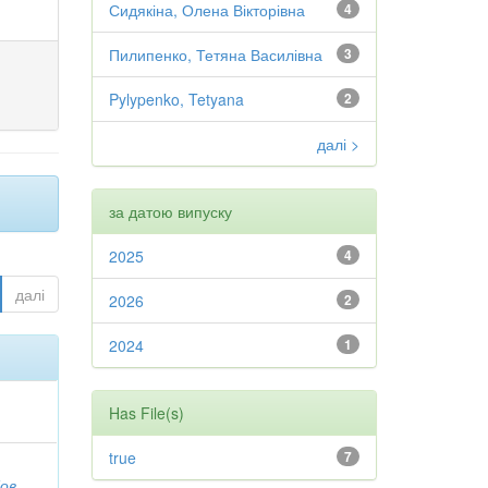
Сидякіна, Олена Вікторівна
4
Пилипенко, Тетяна Василівна
3
Pylypenko, Tetyana
2
далі >
за датою випуску
2025
4
далі
2026
2
2024
1
Has File(s)
true
7
ов