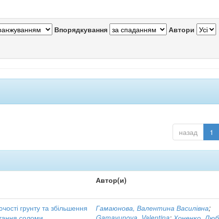
Впорядкування
Автори
назад
1
Автор(и)
чості грунту та збільшення
Гамаюнова, Валентина Василівна
;
стання соломи
Gamayunova, Valentina
;
Хоненко, Люб