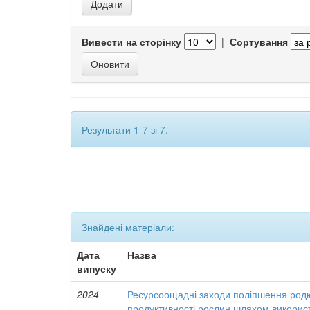
Вивести на сторінку
|
Сортування
Результати 1-7 зі 7.
Знайдені матеріали:
Дата
Назва
випуску
2024
Ресурсоощадні заходи поліпшення родю
продуктивності рослин шляхом викори