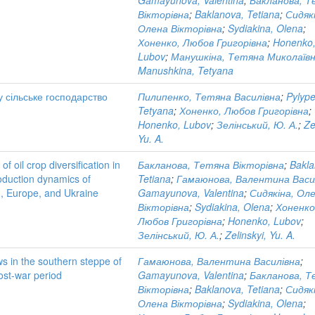
Gamayunova, Valentina
;
Бакланова, Т
Вікторівна
;
Baklanova, Tetiana
;
Сидяк
Олена Вікторівна
;
Sydiakina, Olena
;
Хоненко, Любов Григорівна
;
Honenko
Lubov
;
Манушкіна, Тетяна Миколаїв
Manushkina, Tetyana
у сільське господарство
Пилипенко, Тетяна Василівна
;
Pylyp
Tetyana
;
Хоненко, Любов Григорівна
;
Honenko, Lubov
;
Зелінський, Ю. А.
;
Ze
Yu. A.
 oil crop diversification in
Бакланова, Тетяна Вікторівна
;
Bakla
roduction dynamics of
Tetiana
;
Гамаюнова, Валентина Васи
d, Europe, and Ukraine
Gamayunova, Valentina
;
Сидякіна, Ол
Вікторівна
;
Sydiakina, Olena
;
Хоненко
Любов Григорівна
;
Honenko, Lubov
;
Зелінський, Ю. А.
;
Zelinskyi, Yu. A.
ws in the southern steppe of
Гамаюнова, Валентина Василівна
;
ost-war period
Gamayunova, Valentina
;
Бакланова, Т
Вікторівна
;
Baklanova, Tetiana
;
Сидяк
Олена Вікторівна
;
Sydiakina, Olena
;