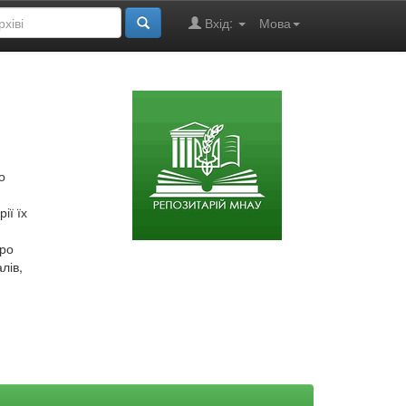
Вхід:
Мова
о
ії їх
про
лів,