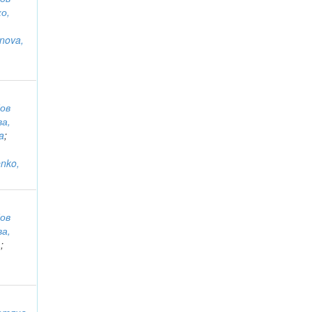
о,
nova,
ов
ва,
a
;
enko,
ов
ва,
.
;