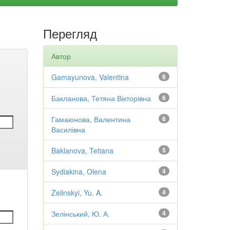
Перегляд
Автор
Gamayunova, Valentina
6
Бакланова, Тетяна Вікторівна
6
Гамаюнова, Валентина
6
Василівна
Baklanova, Tetiana
5
Sydiakina, Olena
4
Zelinskyi, Yu. A.
4
Зелінський, Ю. А.
4