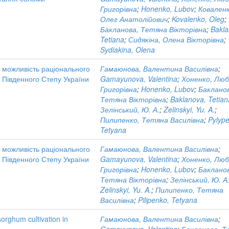
Григорівна
;
Honenko, Lubov
;
Коваленк
Олег Анатолійович
;
Kovalenko, Oleg
;
Бакланова, Тетяна Вікторівна
;
Bakla
Tetiana
;
Сидякіна, Олена Вікторівна
;
Sydiakina, Olena
к можливість раціонального
Гамаюнова, Валентина Василівна
;
і Південного Степу України
Gamayunova, Valentina
;
Хоненко, Люб
Григорівна
;
Honenko, Lubov
;
Баклано
Тетяна Вікторівна
;
Baklanova, Tetian
Зелінський, Ю. А.
;
Zelinskyi, Yu. A.
;
Пилипенко, Тетяна Василівна
;
Pylyp
Tetyana
к можливість раціонального
Гамаюнова, Валентина Василівна
;
і Південного Степу України
Gamayunova, Valentina
;
Хоненко, Люб
Григорівна
;
Honenko, Lubov
;
Баклано
Тетяна Вікторівна
;
Зелінський, Ю. А
Zelinskyi, Yu. A.
;
Пилипенко, Тетяна
Василівна
;
Pilipenko, Tetyana
sorghum cultivation in
Гамаюнова, Валентина Василівна
;