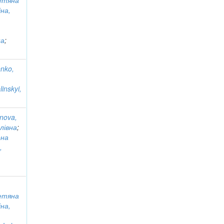
етяна
іна,
,
на
;
enko,
linskyi,
nova,
лівна
;
ена
,
етяна
іна,