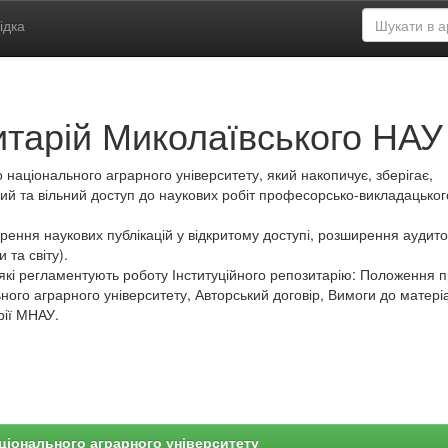
ідка
итарій Миколаївського НАУ
 національного аграрного університету, який накопичує, зберігає,
ий та вільний доступ до наукових робіт професорсько-викладацьког
ення наукових публікацій у відкритому доступі, розширення аудитор
 та світу).
які регламентують роботу Інституційного репозитарію: Положення 
ного аграрного університету, Авторський договір, Вимоги до матеріа
рії МНАУ.
ціонального аграрного університету