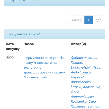
назад
1
далі
Знайдені матеріали:
Дата
Назва
Автор(и)
випуску
2022
Формування фітоценозів
Добровольський,
гісопу лікарського на
Петро
;
техногенно
Dobrovolskyi, Petro
;
трансформованих землях
Андрійченко,
Миколаївщини
Лариса
;
Andriichenko,
Larysa
;
Коваленко,
Олег
Анатолійович
;
Kovalenko, Oleg
;
Качанова, Тетяна