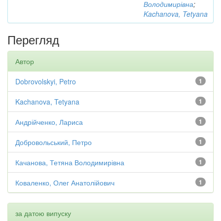
Володимирівна
;
Kachanova, Tetyana
Перегляд
Автор
Dobrovolskyi, Petro
1
Kachanova, Tetyana
1
Андрійченко, Лариса
1
Добровольський, Петро
1
Качанова, Тетяна Володимирівна
1
Коваленко, Олег Анатолійович
1
за датою випуску