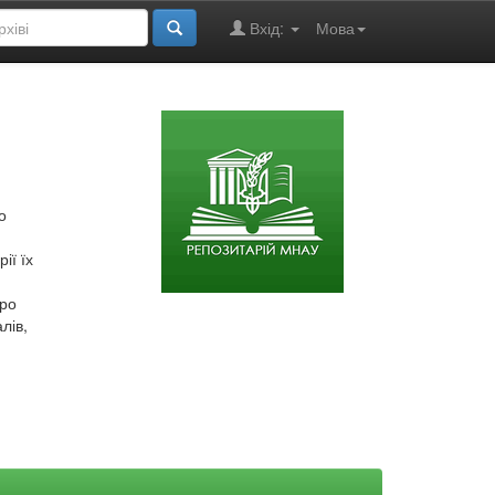
Вхід:
Мова
о
ії їх
про
лів,