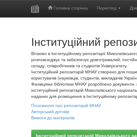
Головна сторінка
Перегляд
Дов
Skip
navigation
Інституційний репоз
Вітаємо в Інституційному репозитарії Миколаївського
розповсюджує та забезпечує довготривалий, постійн
складу, співробітників та студентів Університету.
Інституційний репозитарій МНАУ створено для пошир
користувачів (науковців, студентів, викладачів України
Фахівцями бібліотеки МНАУ розроблено документи, 
інституційний репозитарій Миколаївського національ
наданих для розміщення в Інституційному репозита
Положення про репозитарій МНАУ
Авторський договір
Вимоги до матеріалів
Інституційний репозитарій Миколаївського на