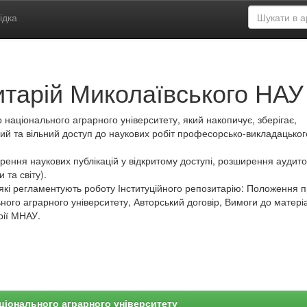
ідка
итарій Миколаївського НАУ
 національного аграрного університету, який накопичує, зберігає,
ий та вільний доступ до наукових робіт професорсько-викладацьког
ення наукових публікацій у відкритому доступі, розширення аудитор
 та світу).
які регламентують роботу Інституційного репозитарію: Положення 
ного аграрного університету, Авторський договір, Вимоги до матеріа
рії МНАУ.
ціонального аграрного університету