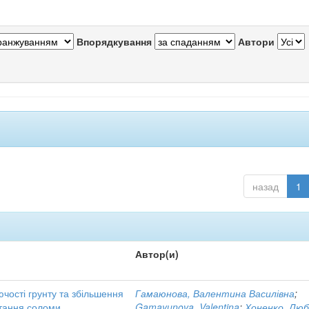
Впорядкування
Автори
назад
1
Автор(и)
чості грунту та збільшення
Гамаюнова, Валентина Василівна
;
стання соломи
Gamayunova, Valentina
;
Хоненко, Люб