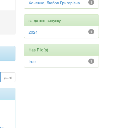
Хоненко, Любов Григорівна
1
за датою випуску
2024
1
Has File(s)
true
1
далі
ов