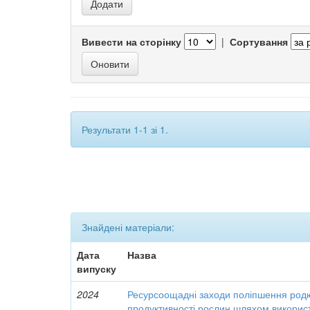
Вивести на сторінку
|
Сортування
Результати 1-1 зі 1.
Знайдені матеріали:
Дата
Назва
випуску
2024
Ресурсоощадні заходи поліпшення родю
продуктивності рослин шляхом викори