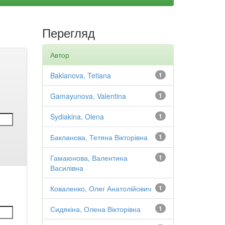
Перегляд
Автор
Baklanova, Tetiana
1
Gamayunova, Valentina
1
Sydiakina, Olena
1
Бакланова, Тетяна Вікторівна
1
Гамаюнова, Валентина
1
Василівна
Коваленко, Олег Анатолійович
1
Сидякіна, Олена Вікторівна
1