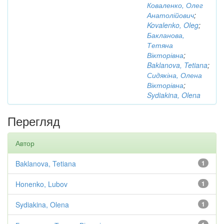
Коваленко, Олег
Анатолійович
;
Kovalenko, Oleg
;
Бакланова,
Тетяна
Вікторівна
;
Baklanova, Tetiana
;
Сидякіна, Олена
Вікторівна
;
Sydiakina, Olena
Перегляд
Автор
Baklanova, Tetiana
1
Honenko, Lubov
1
Sydiakina, Olena
1