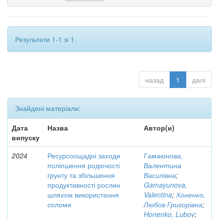
Результати 1-1 зі 1.
назад
1
далі
Знайдені матеріали:
Дата
Назва
Автор(и)
випуску
2024
Ресурсоощадні заходи
Гамаюнова,
поліпшення родючості
Валентина
грунту та збільшення
Василівна
;
продуктивності рослин
Gamayunova,
шляхом використання
Valentina
;
Хоненко,
соломи
Любов Григорівна
;
Honenko, Lubov
;