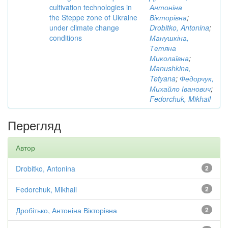
cultivation technologies in
Антоніна
the Steppe zone of Ukraine
Вікторівна
;
under climate change
Drobitko, Antonina
;
conditions
Манушкіна,
Тетяна
Миколаївна
;
Manushkina,
Tetyana
;
Федорчук,
Михайло Іванович
;
Fedorchuk, Mikhail
Перегляд
Автор
Drobitko, Antonina
2
Fedorchuk, Mikhail
2
Дробітько, Антоніна Вікторівна
2