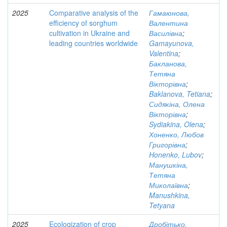
2025
Comparative analysis of the
Гамаюнова,
efficiency of sorghum
Валентина
cultivation in Ukraine and
Василівна
;
leading countries worldwide
Gamayunova,
Valentina
;
Бакланова,
Тетяна
Вікторівна
;
Baklanova, Tetiana
;
Сидякіна, Олена
Вікторівна
;
Sydiakina, Olena
;
Хоненко, Любов
Григорівна
;
Honenko, Lubov
;
Манушкіна,
Тетяна
Миколаївна
;
Manushkina,
Tetyana
2025
Ecologization of crop
Дробітько,