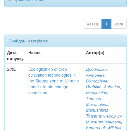
назад
1
далі
Знайдені матеріали:
Дата
Назва
Автор(и)
випуску
2025
Ecologization of crop
Дробітько,
cultivation technologies in
Антоніна
the Steppe zone of Ukraine
Вікторівна
;
under climate change
Drobitko, Antonina
;
conditions
Манушкіна,
Тетяна
Миколаївна
;
Manushkina,
Tetyana
;
Федорчук,
Михайло Іванович
;
Fedorchuk, Mikhail