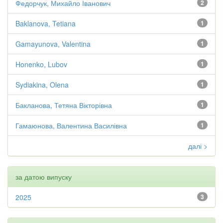
Федорчук, Михайло Іванович
2
Baklanova, Tetiana
1
Gamayunova, Valentina
1
Honenko, Lubov
1
Sydiakina, Olena
1
Бакланова, Тетяна Вікторівна
1
Гамаюнова, Валентина Василівна
1
далі >
за датою випуску
2025
3