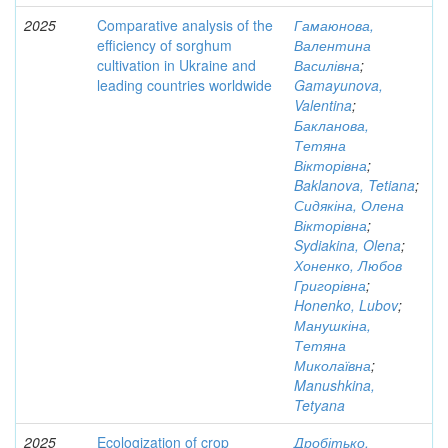
2025
Comparative analysis of the
Гамаюнова,
efficiency of sorghum
Валентина
cultivation in Ukraine and
Василівна
;
leading countries worldwide
Gamayunova,
Valentina
;
Бакланова,
Тетяна
Вікторівна
;
Baklanova, Tetiana
;
Сидякіна, Олена
Вікторівна
;
Sydiakina, Olena
;
Хоненко, Любов
Григорівна
;
Honenko, Lubov
;
Манушкіна,
Тетяна
Миколаївна
;
Manushkina,
Tetyana
2025
Ecologization of crop
Дробітько,