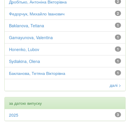
Дробітько, Антоніна Вікторівна
2
Федорчук, Михайло Іванович
2
Baklanova, Tetiana
1
Gamayunova, Valentina
1
Honenko, Lubov
1
Sydiakina, Olena
1
Бакланова, Тетяна Вікторівна
1
далі >
за датою випуску
2025
3