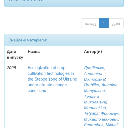
назад
1
далі
Знайдені матеріали:
Дата
Назва
Автор(и)
випуску
2025
Ecologization of crop
Дробітько,
cultivation technologies in
Антоніна
the Steppe zone of Ukraine
Вікторівна
;
under climate change
Drobitko, Antonina
;
conditions
Манушкіна,
Тетяна
Миколаївна
;
Manushkina,
Tetyana
;
Федорчук,
Михайло Іванович
;
Fedorchuk, Mikhail