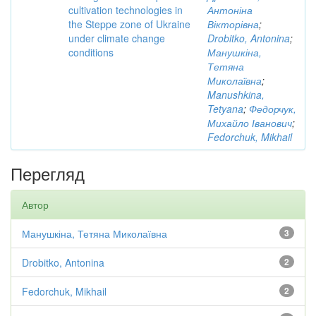
cultivation technologies in
Антоніна
the Steppe zone of Ukraine
Вікторівна
;
under climate change
Drobitko, Antonina
;
conditions
Манушкіна,
Тетяна
Миколаївна
;
Manushkina,
Tetyana
;
Федорчук,
Михайло Іванович
;
Fedorchuk, Mikhail
Перегляд
Автор
Манушкіна, Тетяна Миколаївна
3
Drobitko, Antonina
2
Fedorchuk, Mikhail
2