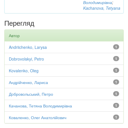
Володимирівна
;
Kachanova, Tetyana
Перегляд
Автор
Andriichenko, Larysa
1
Dobrovolskyi, Petro
1
Kovalenko, Oleg
1
Андрійченко, Лариса
1
Добровольський, Петро
1
Качанова, Тетяна Володимирівна
1
Коваленко, Олег Анатолійович
1