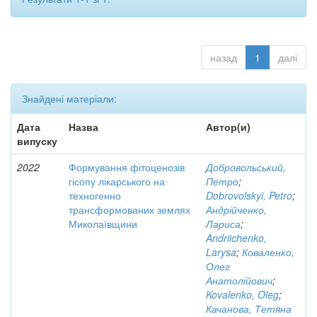
назад
1
далі
Знайдені матеріали:
Дата
Назва
Автор(и)
випуску
2022
Формування фітоценозів
Добровольський,
гісопу лікарського на
Петро
;
техногенно
Dobrovolskyi, Petro
;
трансформованих землях
Андрійченко,
Миколаївщини
Лариса
;
Andriichenko,
Larysa
;
Коваленко,
Олег
Анатолійович
;
Kovalenko, Oleg
;
Качанова, Тетяна