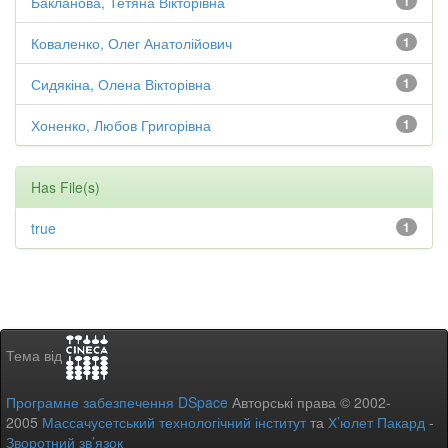
Бакланова, Тетяна Вікторівна
1
Коваленко, Олег Анатолійович
1
Сидякіна, Олена Вікторівна
1
Хоненко, Любов Григорівна
1
Has File(s)
true
1
Тема від
Програмне забезпечення DSpace
Авторські права © 2002-
2005
Массачусетський технологічний інститут
та
Х’юлет Пакард
-
Зворотний зв’язок