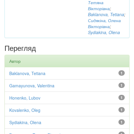
Тетяна
Вікторівна
;
Baklanova, Tetiana
;
Сидякіна, Олена
Вікторівна
;
Sydiakina, Olena
Перегляд
Автор
Baklanova, Tetiana
1
Gamayunova, Valentina
1
Honenko, Lubov
1
Kovalenko, Oleg
1
Sydiakina, Olena
1