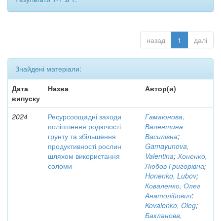
назад
1
далі
Знайдені матеріали:
Дата
Назва
Автор(и)
випуску
2024
Ресурсоощадні заходи
Гамаюнова,
поліпшення родючості
Валентина
грунту та збільшення
Василівна
;
продуктивності рослин
Gamayunova,
шляхом використання
Valentina
;
Хоненко,
соломи
Любов Григорівна
;
Honenko, Lubov
;
Коваленко, Олег
Анатолійович
;
Kovalenko, Oleg
;
Бакланова,