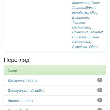
Коваленко, Олег
Анатолійович
;
Kovalenko, Oleg
;
Бакланова,
Тетяна
Вікторівна
;
Baklanova, Tetiana
;
Сидякіна, Олена
Вікторівна
;
Sydiakina, Olena
Перегляд
Автор
Baklanova, Tetiana
1
Gamayunova, Valentina
1
Honenko, Lubov
1