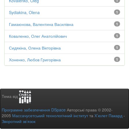
Kovalenko, Oleg
1
Sydiakina, Olena
1
Гамаюнова, Валентина Василівна
1
Коваленко, Олег Анатолійович
1
Сидякіна, Олена Вікторівна
1
Хоненко, Любов Григорівна
1
Тема від
Програмне забезпечення DSpace
Авторські права © 2002-
2005
Массачусетський технологічний інститут
та
Х’юлет Пакард
-
Зворотний зв’язок