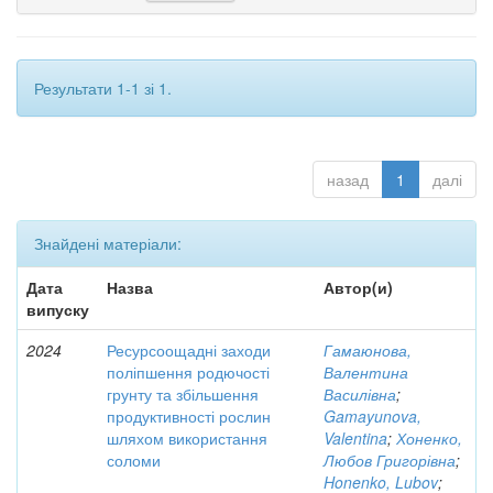
Результати 1-1 зі 1.
назад
1
далі
Знайдені матеріали:
Дата
Назва
Автор(и)
випуску
2024
Ресурсоощадні заходи
Гамаюнова,
поліпшення родючості
Валентина
грунту та збільшення
Василівна
;
продуктивності рослин
Gamayunova,
шляхом використання
Valentina
;
Хоненко,
соломи
Любов Григорівна
;
Honenko, Lubov
;