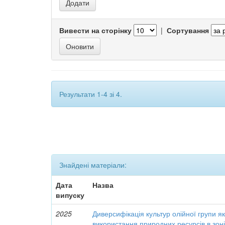
Вивести на сторінку
|
Сортування
Результати 1-4 зі 4.
Знайдені матеріали:
Дата
Назва
випуску
2025
Диверсифікація культур олійної групи я
використання природних ресурсів в зон