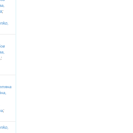
ва,
na
;
enko,
бов
ва,
.
;
Тетяна
іна,
,
на
;
enko,