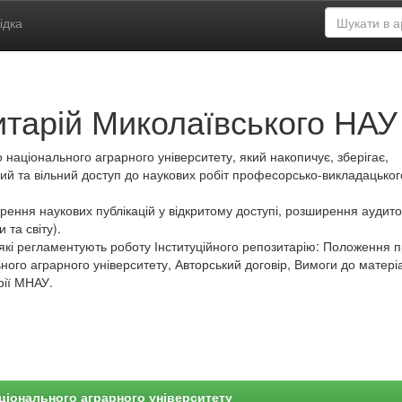
ідка
итарій Миколаївського НАУ
 національного аграрного університету, який накопичує, зберігає,
ий та вільний доступ до наукових робіт професорсько-викладацьког
ення наукових публікацій у відкритому доступі, розширення аудитор
 та світу).
які регламентують роботу Інституційного репозитарію: Положення 
ного аграрного університету, Авторський договір, Вимоги до матеріа
рії МНАУ.
ціонального аграрного університету