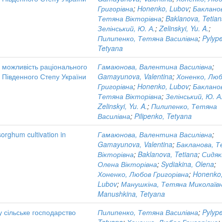
Григорівна
;
Honenko, Lubov
;
Баклано
Тетяна Вікторівна
;
Baklanova, Tetia
Зелінський, Ю. А.
;
Zelinskyi, Yu. A.
;
Пилипенко, Тетяна Василівна
;
Pylyp
Tetyana
к можливість раціонального
Гамаюнова, Валентина Василівна
;
і Південного Степу України
Gamayunova, Valentina
;
Хоненко, Лю
Григорівна
;
Honenko, Lubov
;
Баклано
Тетяна Вікторівна
;
Зелінський, Ю. А
Zelinskyi, Yu. A.
;
Пилипенко, Тетяна
Василівна
;
Pilipenko, Tetyana
sorghum cultivation in
Гамаюнова, Валентина Василівна
;
Gamayunova, Valentina
;
Бакланова, 
Вікторівна
;
Baklanova, Tetiana
;
Сидяк
Олена Вікторівна
;
Sydiakina, Olena
;
Хоненко, Любов Григорівна
;
Honenko
Lubov
;
Манушкіна, Тетяна Миколаїв
Manushkina, Tetyana
у сільське господарство
Пилипенко, Тетяна Василівна
;
Pylyp