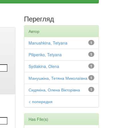
Перегляд
Автор
Manushkina, Tetyana
1
Pilipenko, Tetyana
1
Sydiakina, Olena
1
Манушкіна, Тетяна Миколаївна
1
Сидякіна, Олена Вікторівна
1
< попередня
Has File(s)