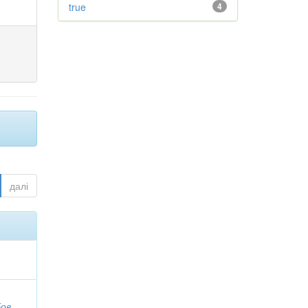
true
4
далі
бов