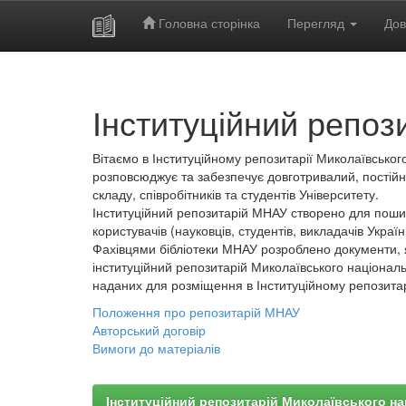
Головна сторінка
Перегляд
Дов
Skip
navigation
Інституційний репоз
Вітаємо в Інституційному репозитарії Миколаївського
розповсюджує та забезпечує довготривалий, постійн
складу, співробітників та студентів Університету.
Інституційний репозитарій МНАУ створено для пошир
користувачів (науковців, студентів, викладачів України
Фахівцями бібліотеки МНАУ розроблено документи, 
інституційний репозитарій Миколаївського національ
наданих для розміщення в Інституційному репозита
Положення про репозитарій МНАУ
Авторський договір
Вимоги до матеріалів
Інституційний репозитарій Миколаївського на