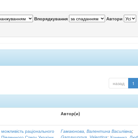
Впорядкування
Автори
назад
1
Автор(и)
к можливість раціонального
Гамаюнова, Валентина Василівна
;
і Південного Степу України
Gamayunova, Valentina
;
Хоненко, Лю