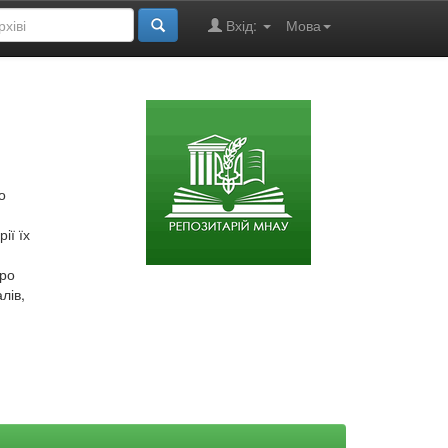
Вхід:
Мова
о
ії їх
про
лів,