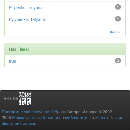
Pilipenko, Tetyana
1
Pylypenko, Tetyana
1
далі >
Has File(s)
true
3
Тема від
Програмне забезпечення DSpace
Авторські права © 2002-
2005
Массачусетський технологічний інститут
та
Х’юлет Пакард
-
Зворотний зв’язок