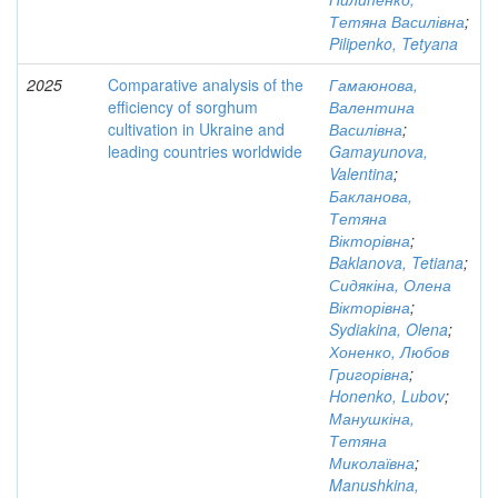
Тетяна Василівна
;
Pilipenko, Tetyana
2025
Comparative analysis of the
Гамаюнова,
efficiency of sorghum
Валентина
cultivation in Ukraine and
Василівна
;
leading countries worldwide
Gamayunova,
Valentina
;
Бакланова,
Тетяна
Вікторівна
;
Baklanova, Tetiana
;
Сидякіна, Олена
Вікторівна
;
Sydiakina, Olena
;
Хоненко, Любов
Григорівна
;
Honenko, Lubov
;
Манушкіна,
Тетяна
Миколаївна
;
Manushkina,