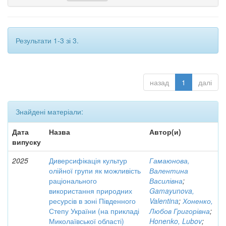
Результати 1-3 зі 3.
назад
1
далі
Знайдені матеріали:
Дата
Назва
Автор(и)
випуску
2025
Диверсифікація культур
Гамаюнова,
олійної групи як можливість
Валентина
раціонального
Василівна
;
використання природних
Gamayunova,
ресурсів в зоні Південного
Valentina
;
Хоненко,
Степу України (на прикладі
Любов Григорівна
;
Миколаївської області)
Honenko, Lubov
;