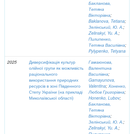
Бакланова,
Тетяна
Вікторівна
;
Baklanova, Tetiana
;
Зелінський, Ю. А.
;
Zelinskyi, Yu. A.
;
Пилипенко,
Тетяна Василівна
;
Pylypenko, Tetyana
2025
Диверсифікація культур
Гамаюнова,
олійної групи як можливість
Валентина
раціонального
Василівна
;
використання природних
Gamayunova,
ресурсів в зоні Південного
Valentina
;
Хоненко,
Степу України (на прикладі
Любов Григорівна
;
Миколаївської області)
Honenko, Lubov
;
Бакланова,
Тетяна
Вікторівна
;
Зелінський, Ю. А.
;
Zelinskyi, Yu. A.
;
Пилипенко,