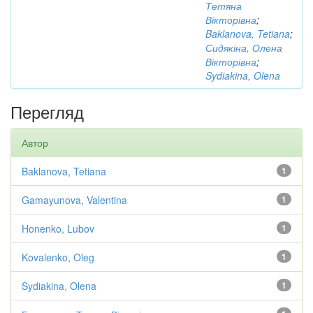
Тетяна
Вікторівна
;
Baklanova, Tetiana
;
Сидякіна, Олена
Вікторівна
;
Sydiakina, Olena
Перегляд
Автор
Baklanova, Tetiana
1
Gamayunova, Valentina
1
Honenko, Lubov
1
Kovalenko, Oleg
1
Sydiakina, Olena
1