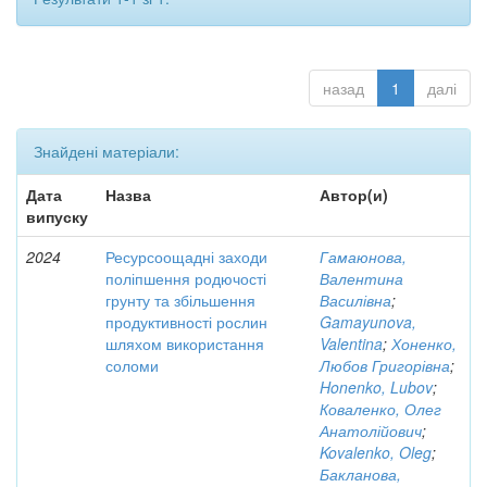
назад
1
далі
Знайдені матеріали:
Дата
Назва
Автор(и)
випуску
2024
Ресурсоощадні заходи
Гамаюнова,
поліпшення родючості
Валентина
грунту та збільшення
Василівна
;
продуктивності рослин
Gamayunova,
шляхом використання
Valentina
;
Хоненко,
соломи
Любов Григорівна
;
Honenko, Lubov
;
Коваленко, Олег
Анатолійович
;
Kovalenko, Oleg
;
Бакланова,