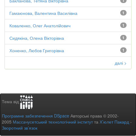
Бакланова, Тетяна Вікторівна
1
Гамаюнова, Валентина Василівна
1
Коваленко, Олег Анатолійович
1
Сидякіна, Олена Вікторівна
1
Хоненко, Любов Григорівна
1
далі >
Тема від
Програмне забезпечення DSpace
Авторські права © 2002-
2005
Массачусетський технологічний інститут
та
Х’юлет Пакард
-
Зворотний зв’язок