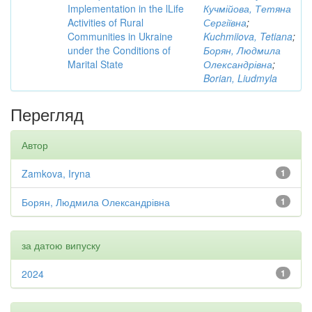
Implementation in the lLife
Кучмійова, Тетяна
Activities of Rural
Сергіївна
;
Communities in Ukraine
Kuchmiiova, Tetiana
;
under the Conditions of
Борян, Людмила
Marital State
Олександрівна
;
Borian, Liudmyla
Перегляд
Автор
Zamkova, Iryna
1
Борян, Людмила Олександрівна
1
за датою випуску
2024
1