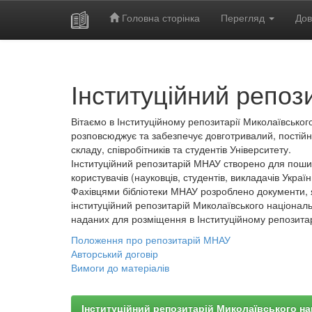
Головна сторінка
Перегляд
Дов
Skip
navigation
Інституційний репоз
Вітаємо в Інституційному репозитарії Миколаївського
розповсюджує та забезпечує довготривалий, постійн
складу, співробітників та студентів Університету.
Інституційний репозитарій МНАУ створено для пошир
користувачів (науковців, студентів, викладачів України
Фахівцями бібліотеки МНАУ розроблено документи, 
інституційний репозитарій Миколаївського національ
наданих для розміщення в Інституційному репозита
Положення про репозитарій МНАУ
Авторський договір
Вимоги до матеріалів
Інституційний репозитарій Миколаївського на