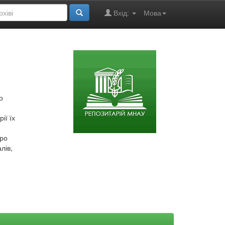
Вхід:
Мова
о
ії їх
про
лів,