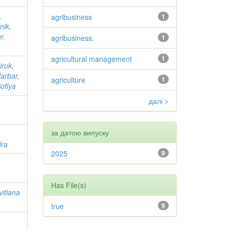
,
agribusiness
1
nik,
r,
agribusiness.
1
agricultural management
1
iruk,
arbar,
agriculture
1
ofiya
далі >
за датою випуску
dra
2025
9
Has File(s)
vitlana
true
9