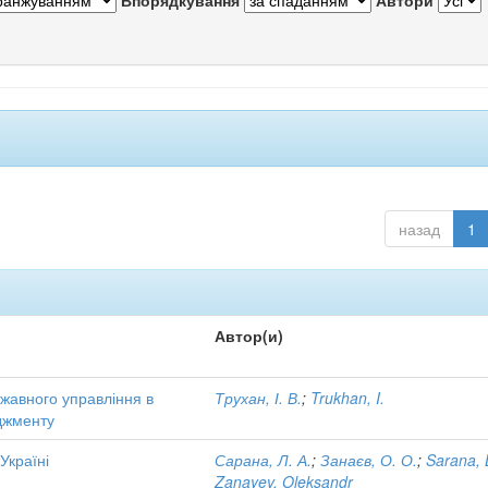
Впорядкування
Автори
назад
1
Автор(и)
жавного управління в
Трухан, І. В.
;
Trukhan, I.
еджменту
Україні
Сарана, Л. А.
;
Занаєв, О. О.
;
Sarana, 
Zanayev, Oleksandr