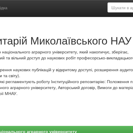
ідка
итарій Миколаївського НАУ
 національного аграрного університету, який накопичує, зберігає,
ий та вільний доступ до наукових робіт професорсько-викладацьког
ення наукових публікацій у відкритому доступі, розширення аудитор
 та світу).
які регламентують роботу Інституційного репозитарію: Положення 
ного аграрного університету, Авторський договір, Вимоги до матеріа
рії МНАУ.
ціонального аграрного університету