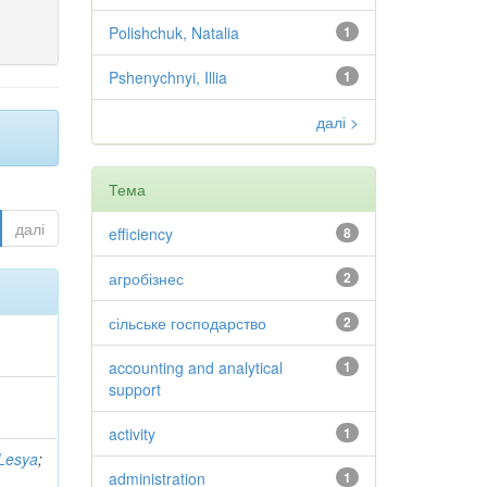
Polishchuk, Natalia
1
Pshenychnyi, Illia
1
далі >
Тема
далі
efficiency
8
агробізнес
2
сільське господарство
2
accounting and analytical
1
support
activity
1
Lesya
;
administration
1