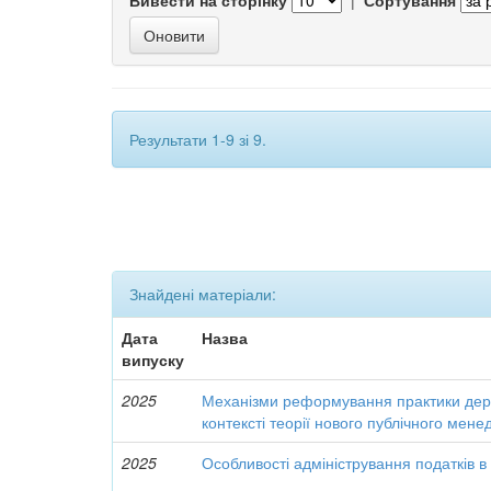
Вивести на сторінку
|
Сортування
Результати 1-9 зі 9.
Знайдені матеріали:
Дата
Назва
випуску
2025
Механізми реформування практики дер
контексті теорії нового публічного мен
2025
Особливості адміністрування податків в 