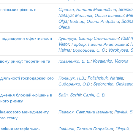
влінських рішень в
Сіренко, Наталя Миколаївна
;
Sirenko
Natalya
;
Мельник, Ольга Іванівна
;
Mel
Olga
;
Боднар, Олена Андріївна
;
Bodna
Olena
 підвищення ефективності
Кушнірук, Віктор Степанович
;
Kushn
Viktor
;
Гарбар, Галина Анатоліївна
;
H
Halina
;
Воробйова, С. C.
;
Vorobyova, S
овому ринку: теоретичні та
Коваленко, В. В.
;
Kovalenko, Victoria
 діяльності господарюючого
Поліщук, Н.В.
;
Polishchuk, Natalia
;
Сидоренко, О.В.
;
Sydorenko, Oleksan
адження блокчейн-рішень в
Salin, Serhii
;
Салін, С. В.
много ризику
фінансового менеджменту
Павлюк, Світлана Іванівна
;
Pavliuk, S
ого стану
вління матеріально-
Олійник, Тетяна Георгіївна
;
Oleynik,