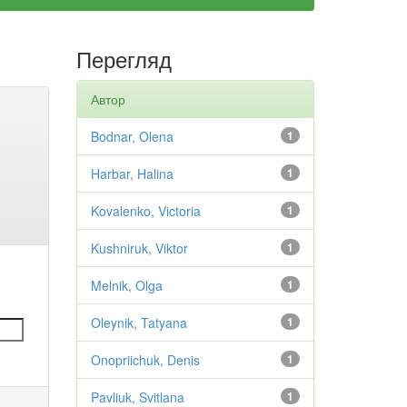
Перегляд
Автор
Bodnar, Olena
1
Harbar, Halina
1
Kovalenko, Victoria
1
Kushniruk, Viktor
1
Melnik, Olga
1
Oleynik, Tatyana
1
Onopriichuk, Denis
1
Pavliuk, Svitlana
1