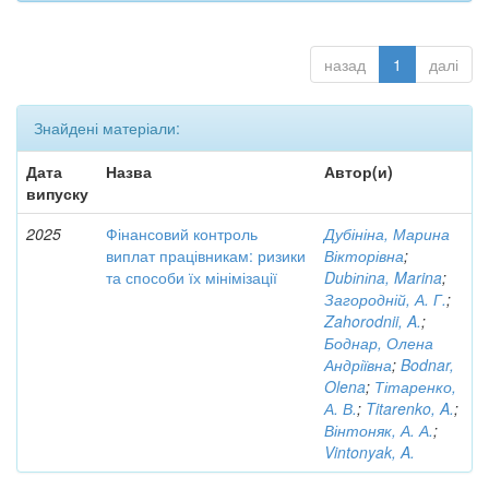
назад
1
далі
Знайдені матеріали:
Дата
Назва
Автор(и)
випуску
2025
Фінансовий контроль
Дубініна, Марина
виплат працівникам: ризики
Вікторівна
;
та способи їх мінімізації
Dubіnіna, Marina
;
Загородній, А. Г.
;
Zahorodnii, A.
;
Боднар, Олена
Андріївна
;
Bodnar,
Olena
;
Тітаренко,
А. В.
;
Titarenko, A.
;
Вінтоняк, А. А.
;
Vintonyak, A.