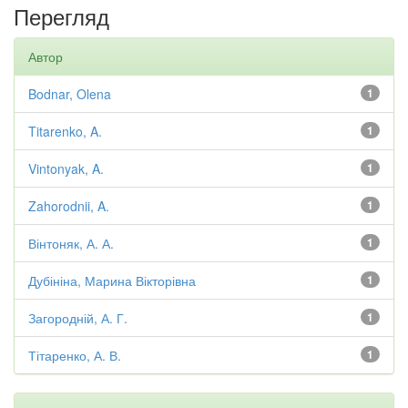
Перегляд
Автор
Bodnar, Olena
1
Titarenko, A.
1
Vintonyak, A.
1
Zahorodnii, A.
1
Вінтоняк, А. А.
1
Дубініна, Марина Вікторівна
1
Загородній, А. Г.
1
Тітаренко, А. В.
1