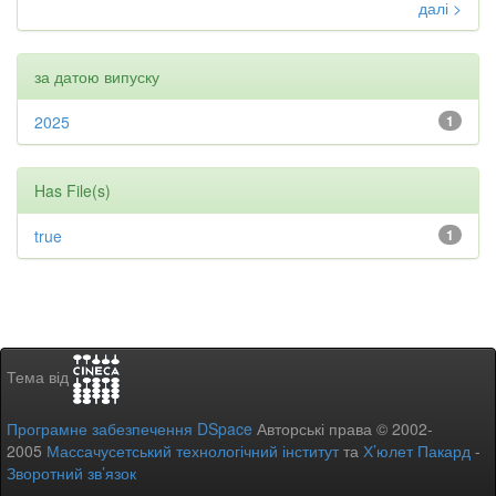
далі >
за датою випуску
2025
1
Has File(s)
true
1
Тема від
Програмне забезпечення DSpace
Авторські права © 2002-
2005
Массачусетський технологічний інститут
та
Х’юлет Пакард
-
Зворотний зв’язок