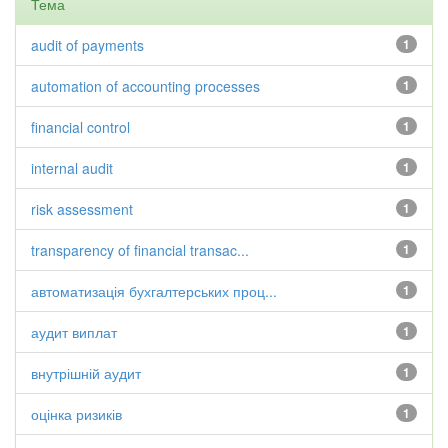
Тема
audit of payments
1
automation of accounting processes
1
financial control
1
internal audit
1
risk assessment
1
transparency of financial transac...
1
автоматизація бухгалтерських проц...
1
аудит виплат
1
внутрішній аудит
1
оцінка ризиків
1